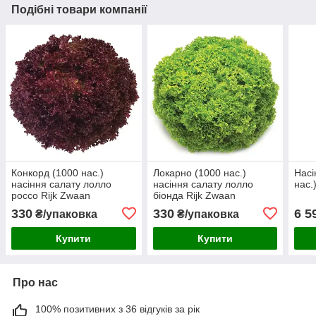
Подібні товари компанії
Конкорд (1000 нас.)
Локарно (1000 нас.)
Насі
насіння салату лолло
насіння салату лолло
нас.
россо Rijk Zwaan
біонда Rijk Zwaan
330
330
6 5
₴/упаковка
₴/упаковка
Купити
Купити
Про нас
100% позитивних з 36 відгуків за рік