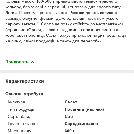
головки масою 400-600 г привабливого темно-червоного
кольору, без зелені в середині, з типовою для салатів типу
Лолла Росса кучерявістю листя. Розетки досить великого
розміру, округлої форми, дуже однорідні протягом усього
періоду вегетації. Сорт має повну стійкість до несправжньої
борошнистої роси, а також шкідників - салатною листової і
кореневої попелиці. Салат Бахус призначений для реалізації
на ринку свіжої продукції, а також для переробки.
Приховати
Характеристики
Основні атрибути
Культура
Салат
Тип продукції
Посівний (насіння)
Сорт/Гібрид
Сорт
Група стиглості
Середньорання
Маса плоду
600 г