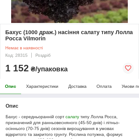
Бахус (1000 драж.) насіння салату типу Лолла
Росса Vilmorin
Немає в наявності
Код: 28315
Роздріб
1 152
₴/упаковка
Опис
Характеристики
Доставка
Оплата
Умови п
Опис
Бахус - середньоранній сорт
салату
типу Лолла Росса,
призначений для ранньовесняного (45-50 днів) і літньо-
осіннього (70-75 днів) сезонів вирощування в умовах
відкритого та закритого грунту. Рослина потужна, формує