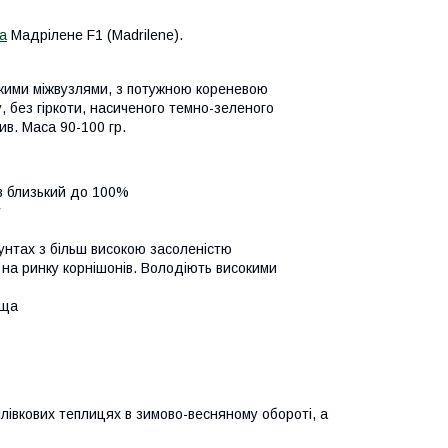
а
Мадрілене F1 (Madrilene).
ткими міжвузлями, з потужною кореневою
, без гіркоти, насиченого темно-зеленого
в. Маса 90-100 гр.
ів близький до 100%
у
унтах з більш високою засоленістю
на ринку корнішонів. Володіють високими
ища
лівкових теплицях в зимово-весняному обороті, а