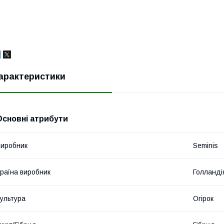
арактеристики
Основні атрибути
иробник
Seminis
раїна виробник
Голланді
ультура
Огірок