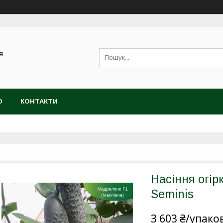
я
Ю
КОНТАКТИ
Насіння огір
Seminis
3 603 ₴/упако