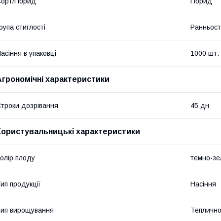
орт/Гібрид
Гібрид
рупа стиглості
Ранньост
асіння в упаковці
1000 шт.
Агрономічні характеристики
троки дозрівання
45 дн
Користувальницькі характеристики
олір плоду
темно-зе
ип продукції
Насіння
ип вирощування
Теплично