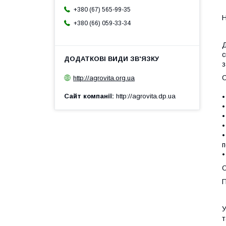
+380 (67) 565-99-35
Н
+380 (66) 059-33-34
Д
с
з
С
http://agrovita.org.ua
Сайт компанії
http://agrovita.dp.ua
•
•
•
•
•
п
•
О
П
У
т