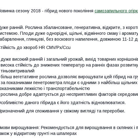
овинка сезону 2018 - гібрид нового покоління
самозапильного огірк
уже ранній. Рослина збалансоване, генеративна, відкрите, з коро
истемою. Плоди дуже однорідні, щільні, відмінного смаку і аромату
абарвлення, глянцеві, без воскового напилення, довжиною 11-12 ди
тійкість до хвороб HR CMV/Px/Ccu
 дуже високий ранній і загальний урожай, вихід товарних корнішон
 висока стійкість до знижених температур на ранніх фазах розвитк
 тіньовитривалий
 більш вегетативне рослина дозволяє вирощувати цей гібрид на гр
 за показниками пенетрометра плоди є одними з найбільш щільних 
оказниками лежкістю і транспортабельністю
 рослина добре адаптується до несприятливих факторів середов
собливістю даного гібрида є його здатність відновлюватися.
ризначений для споживання у свіжому вигляді та переробки.
мови вирощування: Рекомендується для вирощування в скляних і п
акож у відкритому грунті на шпалерах