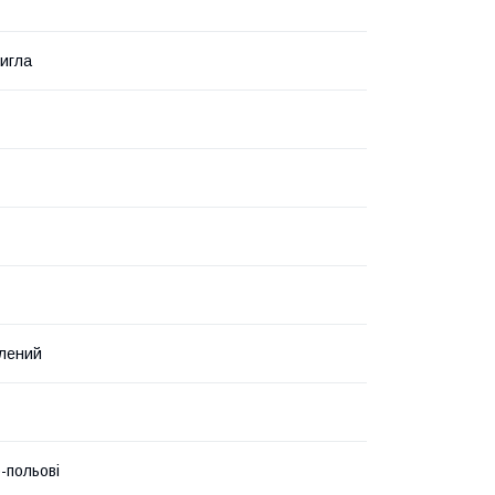
игла
лений
-польові