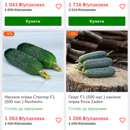
1 043
1 716
₴/упаковка
₴/упаковка
1 896 ₴/упаковка
2 319 ₴/упаковка
Купити
Купити
–5%
–5%
Насіння огірка Стентор F1
Георг F1 (500 нас.) насіння
(500 нас.) Nunhems
огірка Enza Zaden
Готово до відправки
Готово до відправки
1 263
1 206
₴/упаковка
₴/упаковка
1 330 ₴/упаковка
1 269 ₴/упаковка