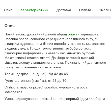
Опис
Характеристики
Доставка
Оплата
Умови 
Опис
Новий високоурожайний ранній гібрид
огірка
- корнишона.
Рослина збалансованого середньогенеративного типу, зі
швидким відростанням бічних пагонів, утворює кілька зав'язок
в одному вузлі. Плоди темно-зелені, грубобугорчасті,
рівномірно пофарбовані з невеликою кількістю бугорків.
Мають високі смакові якості. До кінця вегетації високий
відсоток виходу стандартного огірка. Призначений для свіжого
ринку, засолювання та консервації.
Термін дозрівання (дньої): від 42 до 45
Густота стояния (тыс./га.): от 25 до 30
Стійкість: вірус огіркової мозаїки, мурошниста роса,
коморезіоз
Умови вирощування: плівкові теплиці перший і другий оберти