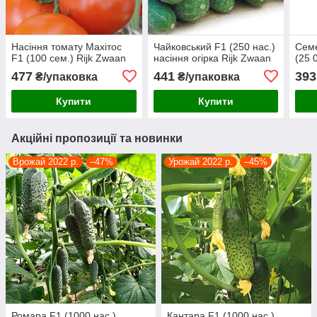
Насіння томату Махітос
Чайковський F1 (250 нас.)
Сем
F1 (100 сем.) Rijk Zwaan
насіння огірка Rijk Zwaan
(25 
477
441
393
₴/упаковка
₴/упаковка
Купити
Купити
Акційні пропозиції та новинки
Врожай 2022 р.
–47%
Урожай 2022 р.
–45%
Ромара F1 (1000 нас.)
Кантара F1 (1000 нас.)