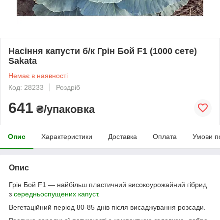
Насіння капусти б/к Грін Бой F1 (1000 сете)
Sakata
Немає в наявності
Код: 28233
Роздріб
641
₴/упаковка
Опис
Характеристики
Доставка
Оплата
Умови п
Опис
Грін Бой F1 — найбільш пластичний високоурожайний гібрид
з
середньоспущених капуст
.
Вегетаційний період 80-85 днів після висаджування розсади.