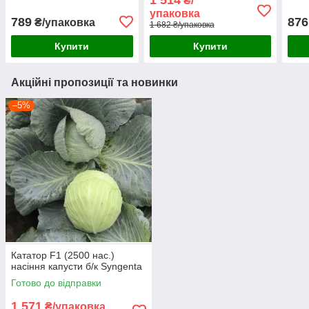
₴/
упаковка
789
876
₴/упаковка
1 682 ₴/упаковка
Купити
Купити
Акційні пропозиції та новинки
–5%
Кататор F1 (2500 нас.)
насіння капусти б/к Syngenta
Готово до відправки
1 571
₴/упаковка