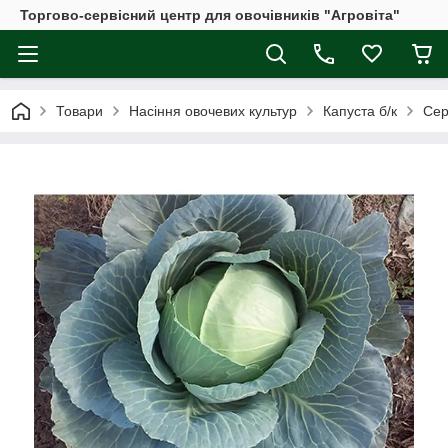
Торгово-сервісний центр для овочівників "Агровіта"
Товари
Насіння овочевих культур
Капуста б/к
Сер