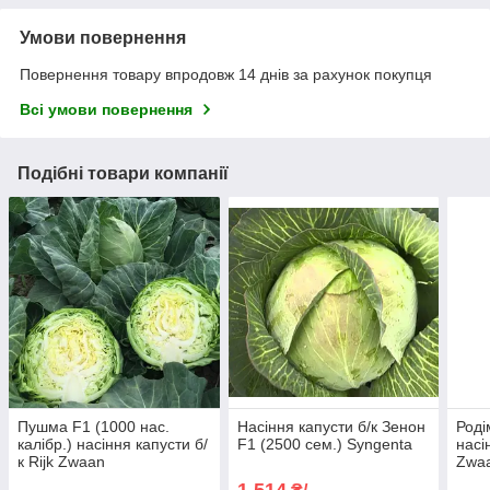
Умови повернення
Повернення товару впродовж 14 днів за рахунок покупця
Всі умови повернення
Подібні товари компанії
Пушма F1 (1000 нас.
Насіння капусти б/к Зенон
Роді
калібр.) насіння капусти б/
F1 (2500 сем.) Syngenta
насі
к Rijk Zwaan
Zwa
1 514