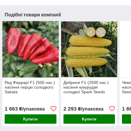
Подібні товари компанії
Ред Феррарі F1 (500 нас.)
Добриня F1 (2500 нас.)
Чемо
насіння перцю солодкого
насіння кукурудзи
насі
Sakata
солодкої Spark Seeds
See
1 663
2 293
1 6
₴/упаковка
₴/упаковка
Купити
Купити