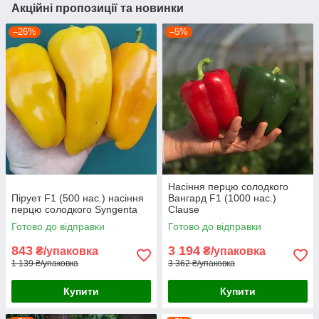
Акційні пропозиції та новинки
–26%
–5%
Насіння перцю солодкого
Пірует F1 (500 нас.) насіння
Вангард F1 (1000 нас.)
перцю солодкого Syngenta
Clause
Готово до відправки
Готово до відправки
843
3 194
₴/упаковка
₴/упаковка
1 139 ₴/упаковка
3 362 ₴/упаковка
Купити
Купити