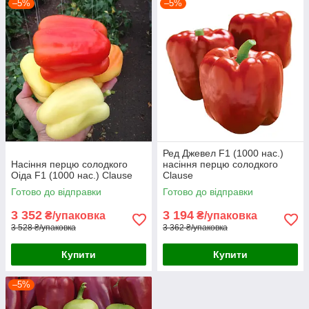
–5%
–5%
Ред Джевел F1 (1000 нас.)
Насіння перцю солодкого
насіння перцю солодкого
Оіда F1 (1000 нас.) Clause
Clause
Готово до відправки
Готово до відправки
3 352
3 194
₴/упаковка
₴/упаковка
3 528 ₴/упаковка
3 362 ₴/упаковка
Купити
Купити
–5%