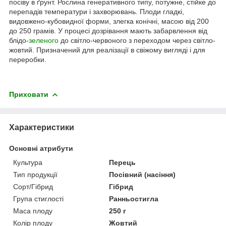
посіву в ґрунт. Рослина генеративного типу, потужне, стійке до
перепадів температури і захворювань. Плоди гладкі,
видовжено-кубовидної форми, злегка конічні, масою від 200
до 250 грамів. У процесі дозрівання мають забарвлення від
блідо-
зеленого
до світло-червоного з переходом через світло-
жовтий. Призначений для реалізації в свіжому вигляді і для
переробки.
Приховати
Характеристики
Основні атрибути
Культура
Перець
Тип продукції
Посівний (насіння)
Сорт/Гібрид
Гібрид
Група стиглості
Ранньостигла
Маса плоду
250 г
Колір плоду
Жовтий