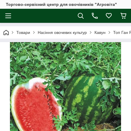
Торгово-сервісний центр для овочівників "Агровіта"
Товари
Насіння овочевих культур
Кавун
Топ Ган 