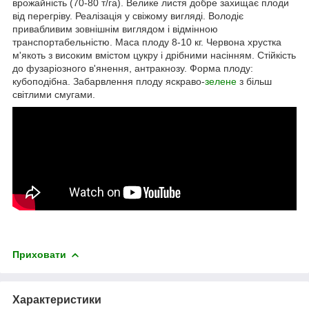
врожайність (70-80 т/га). Велике листя добре захищає плоди
від перегріву. Реалізація у свіжому вигляді. Володіє
привабливим зовнішнім виглядом і відмінною
транспортабельністю. Маса плоду 8-10 кг. Червона хрустка
м'якоть з високим вмістом цукру і дрібними насінням. Стійкість
до фузаріозного в'янення, антракнозу. Форма плоду:
кубоподібна. Забарвлення плоду яскраво-
зелене
з більш
світлими смугами.
Приховати
Характеристики