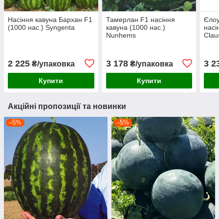
Насіння кавуна Бархан F1
Тамерлан F1 насіння
Єлоу
(1000 нас.) Syngenta
кавуна (1000 нас.)
насі
Nunhems
Clau
2 225
3 178
3 2
₴/упаковка
₴/упаковка
Купити
Купити
Акційні пропозиції та новинки
–5%
–5%