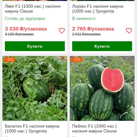
Лівія F1 (1000 нас.) насіння
Лоріан F1 насіння кавуна
кавуна Clause
(1000 нас.) Syngenta
Готово до відправки
В наявності
3 030
2 765
₴/упаковка
₴/упаковка
3 189 ₴/упаковка
2 911 ₴/упаковка
Купити
Купити
–5%
–5%
Балатон F1 насіння кавуна
Паблос F1 (1000 нас.)
(1000 нас.) Syngenta
насіння кавуна Clause