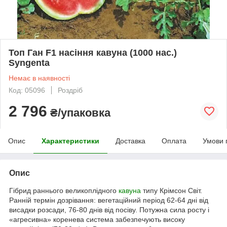
Топ Ган F1 насіння кавуна (1000 нас.)
Syngenta
Немає в наявності
Код: 05096
Роздріб
2 796
₴/упаковка
Опис
Характеристики
Доставка
Оплата
Умови 
Опис
Гібрид раннього великоплідного
кавуна
типу Крімсон Світ.
Ранній термін дозрівання: вегетаційний період 62-64 дні від
висадки розсади, 76-80 днів від посіву. Потужна сила росту і
«агресивна» коренева система забезпечують високу