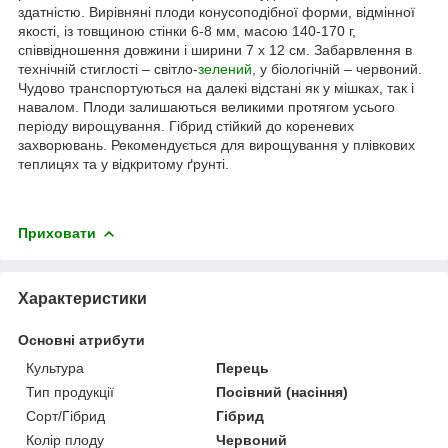
здатністю. Вирівняні плоди конусоподібної форми, відмінної
якості, із товщиною стінки 6-8 мм, масою 140-170 г,
співвідношення довжини і ширини 7 х 12 см. Забарвлення в
технічній стиглості – світло-
зелений
, у біологічній – червоний.
Чудово транспортуються на далекі відстані як у мішках, так і
навалом. Плоди залишаються великими протягом усього
періоду вирощування. Гібрид стійкий до кореневих
захворювань. Рекомендується для вирощування у плівкових
теплицях та у відкритому ґрунті.
Приховати
Характеристики
Основні атрибути
Культура
Перець
Тип продукції
Посівний (насіння)
Сорт/Гібрид
Гібрид
Колір плоду
Червоний