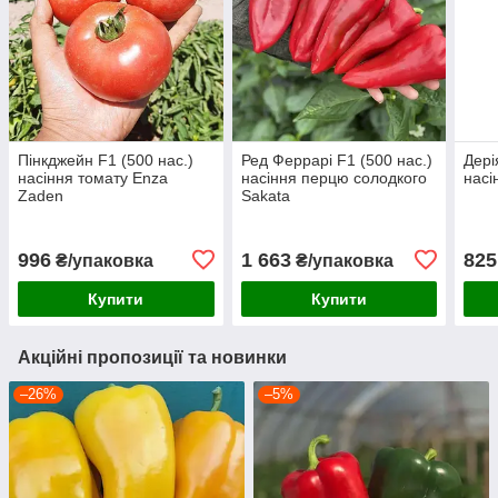
Пінкджейн F1 (500 нас.)
Ред Феррарі F1 (500 нас.)
Дері
насіння томату Enza
насіння перцю солодкого
насі
Zaden
Sakata
996
1 663
825
₴/упаковка
₴/упаковка
Купити
Купити
Акційні пропозиції та новинки
–26%
–5%