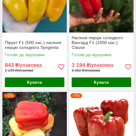
Насіння перцю солодкого
Пірует F1 (500 нас.) насіння
Вангард F1 (1000 нас.)
перцю солодкого Syngenta
Clause
Готово до відправки
Готово до відправки
843
3 194
₴/упаковка
₴/упаковка
1 139 ₴/упаковка
3 362 ₴/упаковка
Купити
Купити
–5%
–5%