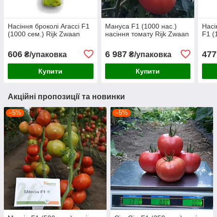
Насіння броколі Агассі F1
Мануса F1 (1000 нас.)
Насі
(1000 сем.) Rijk Zwaan
насіння томату Rijk Zwaan
F1 (
606
6 987
477
₴/упаковка
₴/упаковка
Купити
Купити
Акційні пропозиції та новинки
–5%
–5%