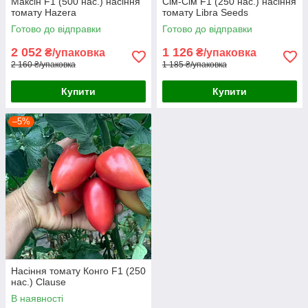
Максін F1 (500 нас.) насіння
Сім-Сім F1 (250 нас.) насіння
томату Hazera
томату Libra Seeds
Готово до відправки
Готово до відправки
2 052
1 126
₴/упаковка
₴/упаковка
2 160 ₴/упаковка
1 185 ₴/упаковка
Купити
Купити
–5%
Насіння томату Конго F1 (250
нас.) Clause
В наявності