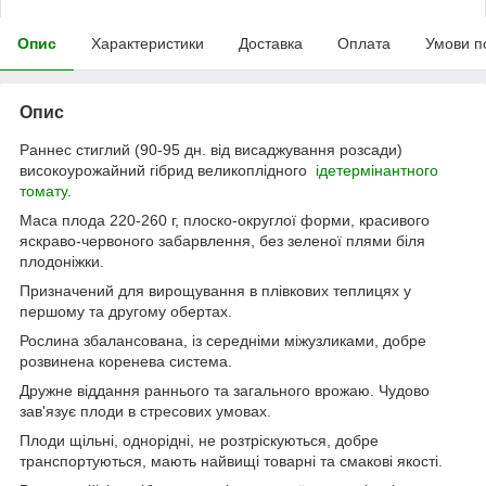
Опис
Характеристики
Доставка
Оплата
Умови п
Опис
Раннес стиглий (90-95 дн. від висаджування розсади)
високоурожайний гібрид великоплідного
ідетермінантного
томату
.
Маса плода 220-260 г, плоско-округлої форми, красивого
яскраво-червоного забарвлення, без зеленої плями біля
плодоніжки.
Призначений для вирощування в плівкових теплицях у
першому та другому обертах.
Рослина збалансована, із середніми міжузликами, добре
розвинена коренева система.
Дружне віддання раннього та загального врожаю. Чудово
зав'язує плоди в стресових умовах.
Плоди щільні, однорідні, не розтріскуються, добре
транспортуються, мають найвищі товарні та смакові якості.