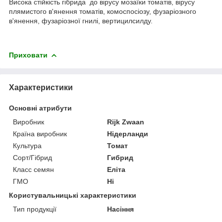
Висока стійкість гібрида до вірусу мозаїки томатів, вірусу
плямистого в'янення томатів, комоспосіозу, фузаріозного
в'янення, фузаріозної гнилі, вертицилсилду.
Приховати
Характеристики
Основні атрибути
Виробник
Rijk Zwaan
Країна виробник
Нідерланди
Культура
Томат
Сорт/Гібрид
Гибрид
Класс семян
Еліта
ГМО
Ні
Користувальницькі характеристики
Тип продукції
Насіння