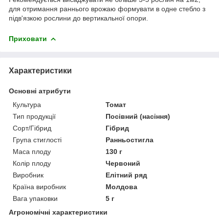
для отримання раннього врожаю формувати в одне стебло з
підв'язкою рослини до вертикальної опори.
Приховати
Характеристики
Основні атрибути
Культура
Томат
Тип продукції
Посівний (насіння)
Сорт/Гібрид
Гібрид
Група стиглості
Ранньостигла
Маса плоду
130 г
Колір плоду
Червоний
Виробник
Елітний ряд
Країна виробник
Молдова
Вага упаковки
5 г
Агрономічні характеристики