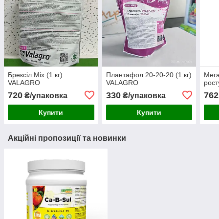
Брексіл Mix (1 кг)
Плантафол 20-20-20 (1 кг)
Мега
VALAGRO
VALAGRO
рос
720
330
762
₴/упаковка
₴/упаковка
Купити
Купити
Акційні пропозиції та новинки