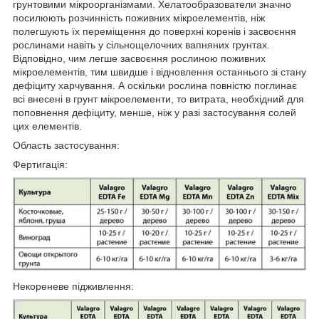
грунтовими мікроорганізмами. Хелатообразователи значно
посилюють розчинність поживних мікроелементів, ніж
полегшують їх переміщення до поверхні коренів і засвоєння
рослинами навіть у сільнощелочних вапняних грунтах.
Відповідно, чим легше засвоєння рослиною поживних
мікроелементів, тим швидше і відновлення останнього зі стану
дефіциту харчування. А оскільки рослина повністю поглинає
всі внесені в грунт мікроелементи, то витрата, необхідний для
поповнення дефіциту, менше, ніж у разі застосування солей
цих елементів.
Область застосування:
Фертигація:
Некореневе підживлення: