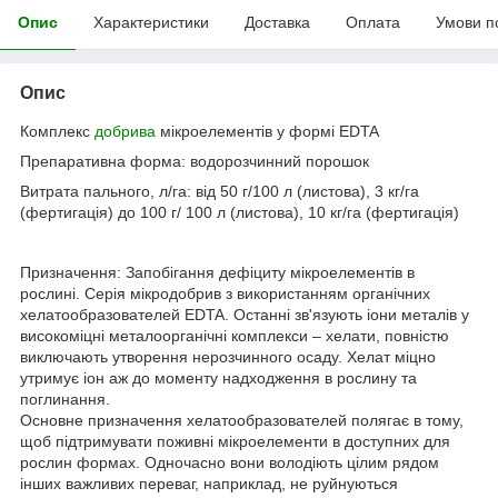
Опис
Характеристики
Доставка
Оплата
Умови п
Опис
Комплекс
добрива
мікроелементів у формі EDTA
Препаративна форма: водорозчинний порошок
Витрата пального, л/га: від 50 г/100 л (листова), 3 кг/га
(фертигація) до 100 г/ 100 л (листова), 10 кг/га (фертигація)
Призначення: Запобігання дефіциту мікроелементів в
рослині. Серія мікродобрив з використанням органічних
хелатообразователей EDTA. Останні зв'язують іони металів у
високоміцні металоорганічні комплекси – хелати, повністю
виключають утворення нерозчинного осаду. Хелат міцно
утримує іон аж до моменту надходження в рослину та
поглинання.
Основне призначення хелатообразователей полягає в тому,
щоб підтримувати поживні мікроелементи в доступних для
рослин формах. Одночасно вони володіють цілим рядом
інших важливих переваг, наприклад, не руйнуються