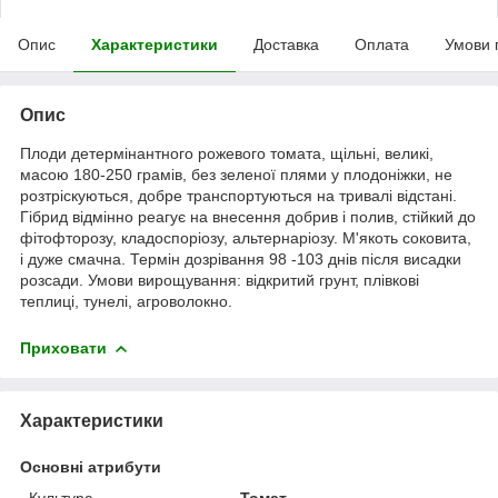
Опис
Характеристики
Доставка
Оплата
Умови 
Опис
Плоди детермінантного рожевого томата, щільні, великі,
масою 180-250 грамів, без зеленої плями у плодоніжки, не
розтріскуються, добре транспортуються на тривалі відстані.
Гібрид відмінно реагує на внесення добрив і полив, стійкий до
фітофторозу, кладоспоріозу, альтернаріозу. М'якоть соковита,
і дуже смачна. Термін дозрівання 98 -103 днів після висадки
розсади. Умови вирощування: відкритий грунт, плівкові
теплиці, тунелі, агроволокно.
Приховати
Характеристики
Основні атрибути
Культура
Томат