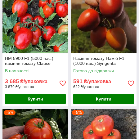
HM 5900 F1 (5000 нас.)
Насіння томату Наміб F1
насіння томату Clause
(1000 нас.) Syngenta
В наявності
Готово до відправки
3 685
591
₴/упаковка
₴/упаковка
3 879 ₴/упаковка
622 ₴/упаковка
Купити
Купити
–5%
–5%