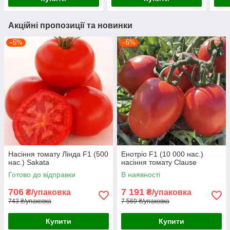
Акційні пропозиції та новинки
–5%
–5%
Насіння томату Лінда F1 (500
Енотріо F1 (10 000 нас.)
нас.) Sakata
насіння томату Clause
Готово до відправки
В наявності
706
7 191
₴/упаковка
₴/упаковка
743 ₴/упаковка
7 569 ₴/упаковка
Купити
Купити