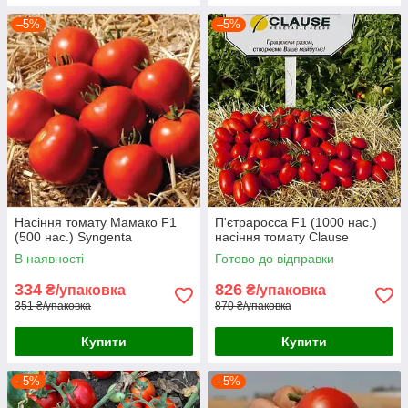
–5%
–5%
Насіння томату Мамако F1
П'єтраросса F1 (1000 нас.)
(500 нас.) Syngenta
насіння томату Clause
В наявності
Готово до відправки
334
826
₴/упаковка
₴/упаковка
351 ₴/упаковка
870 ₴/упаковка
Купити
Купити
–5%
–5%