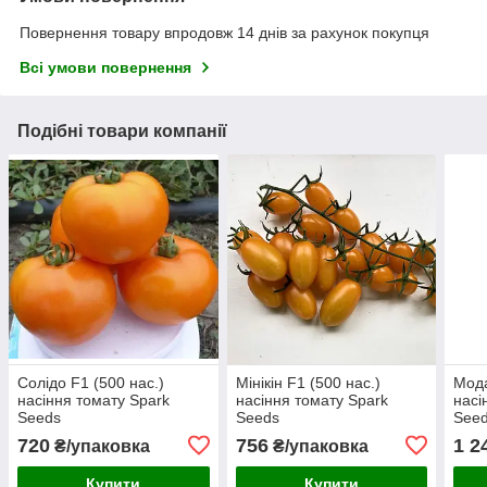
Повернення товару впродовж 14 днів за рахунок покупця
Всі умови повернення
Подібні товари компанії
Солідо F1 (500 нас.)
Мінікін F1 (500 нас.)
Мода
насіння томату Spark
насіння томату Spark
насі
Seeds
Seeds
See
720
756
1 2
₴/упаковка
₴/упаковка
Купити
Купити