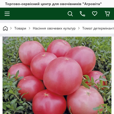
Торгово-сервісний центр для овочівників "Агровіта"
Товари
Насіння овочевих культур
Томат детермінан