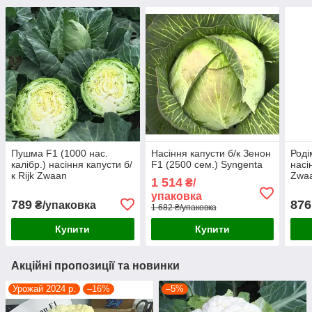
Пушма F1 (1000 нас.
Насіння капусти б/к Зенон
Роді
калібр.) насіння капусти б/
F1 (2500 сем.) Syngenta
насі
к Rijk Zwaan
Zwa
1 514
₴/
упаковка
789
876
₴/упаковка
1 682 ₴/упаковка
Купити
Купити
Акційні пропозиції та новинки
Урожай 2024 р.
–16%
–5%