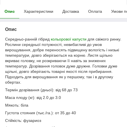
Опис
Характеристики
Доставка
Оплата
Умови п
Опис
Середньо-ранній гібрид
кольорової капусти
для свіжого ринку.
Рослини середньої потужності, невибагливі до умов
вирощування, добре переносять підвищену вологість і низькі
температури, довго зберігаються на корню. Листя щільно
вкриває головку, не розкриваючи її навіть за знижених
температур. Дозрівання головок дуже дружне. Головки дуже
щільні, довго зберігають товарні якості після прибирання.
Підходить для вирощування як у першому, так і в другому
обертах.
Термін дозрівання (дньої): від 68 до 73
Маса плоду (кг): від 2.0 до 3.0
Мякоть: біла
Густота стояния (тыс./га.): от 35 до 40
Стійкість: фузариоз