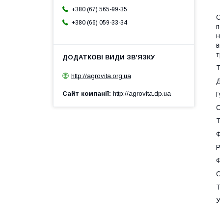
+380 (67) 565-99-35
С
+380 (66) 059-33-34
п
н
в
т
Т
http://agrovita.org.ua
Д
Сайт компанії
http://agrovita.dp.ua
Г
С
Т
Ф
Р
Ф
С
Т
У