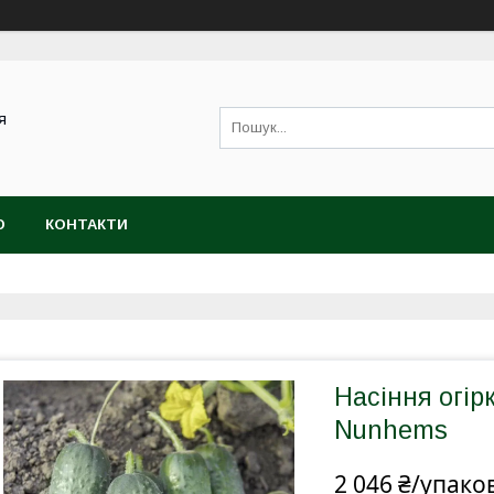
я
Ю
КОНТАКТИ
Насіння огірк
Nunhems
2 046 ₴/упако