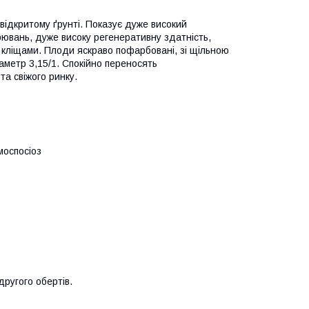
ідкритому ґрунті. Показує дуже високий
орювань, дуже високу регенеративну здатність,
кліщами. Плоди яскраво пофарбовані, зі щільною
метр 3,15/1. Спокійно переносять
а свіжого ринку.
моспосіоз
ругого обертів.