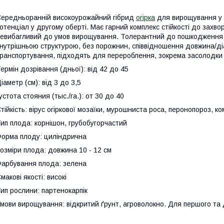
ередньоранній високоурожайний гібрид
огірка
для вирощування у в
отенціал у другому оберті. Має гарний комплекс стійкості до захв
евибагливий до умов вирощування. Толерантний до пошкодження 
нутрішньою структурою, без порожнин, співвідношення довжина/діа
ранспортування, підходять для перероблення, зокрема засолодки т
ермін дозрівання (дньої): від 42 до 45
іаметр (см): від 3 до 3,5
устота стояния (тыс./га.): от 30 до 40
тійкість: вірус огіркової мозаїки, мурошниста роса, перонопороз, ко
ип плода: корнішон, грубобугорчастий
орма плоду: циліндрична
озміри плода: довжина 10 - 12 см
арбування плода: зелена
макові якості: високі
ип рослини: партенокарпік
мови вирощування: відкритий ґрунт, агроволокно. Для першого та д