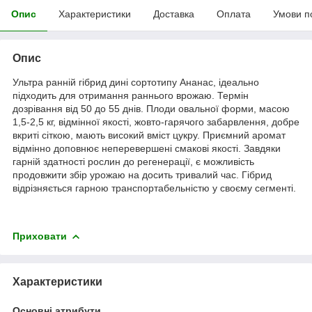
Опис
Характеристики
Доставка
Оплата
Умови п
Опис
Ультра ранній гібрид дині сортотипу Ананас, ідеально
підходить для отримання раннього врожаю. Термін
дозрівання від 50 до 55 днів. Плоди овальної форми, масою
1,5-2,5 кг, відмінної якості, жовто-гарячого забарвлення, добре
вкриті сіткою, мають високий вміст цукру. Приємний аромат
відмінно доповнює неперевершені смакові якості. Завдяки
гарній здатності рослин до регенерації, є можливість
продовжити збір урожаю на досить тривалий час. Гібрид
відрізняється гарною транспортабельністю у своєму сегменті.
Приховати
Характеристики
Основні атрибути