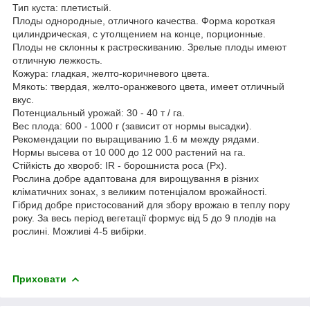
Тип куста: плетистый.
Плоды однородные, отличного качества. Форма короткая
цилиндрическая, с утолщением на конце, порционные.
Плоды не склонны к растрескиванию. Зрелые плоды имеют
отличную лежкость.
Кожура: гладкая, желто-коричневого цвета.
Мякоть: твердая, желто-оранжевого цвета, имеет отличный
вкус.
Потенциальный урожай: 30 - 40 т / га.
Вес плода: 600 - 1000 г (зависит от нормы высадки).
Рекомендации по выращиванию 1.6 м между рядами.
Нормы высева от 10 000 до 12 000 растений на га.
Стійкість до хвороб: IR - борошниста роса (Px).
Рослина добре адаптована для вирощування в різних
кліматичних зонах, з великим потенціалом врожайності.
Гібрид добре пристосований для збору врожаю в теплу пору
року. За весь період вегетації формує від 5 до 9 плодів на
рослині. Можливі 4-5 вибірки.
Приховати