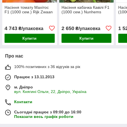
Насіння томату Махітос
Насіння кабачка Кавілі F1
Насі
F1 (1000 сем.) Rijk Zwaan
(1000 сем.) Nunhems
(100
4 743
2 650
1 5
₴/упаковка
₴/упаковка
Купити
Купити
Про нас
100% позитивних з 36 відгуків за рік
Працює з 13.11.2013
м. Дніпро
вул. Княгині Ольги, 22, Дніпро, Україна
Контакти
Сьогодні працює з 09:00 до 16:00
Показати весь графік роботи