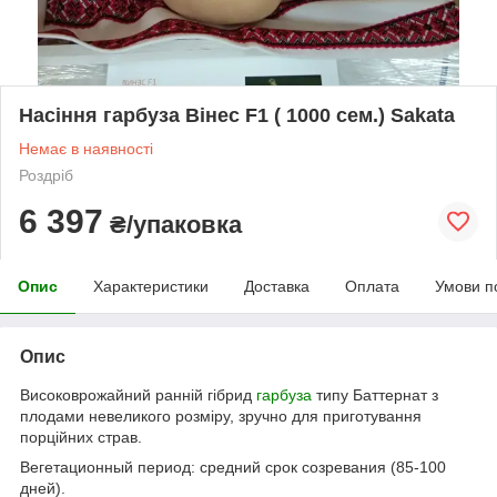
Насіння гарбуза Вінес F1 ( 1000 сем.) Sakata
Немає в наявності
Роздріб
6 397
₴/упаковка
Опис
Характеристики
Доставка
Оплата
Умови п
Опис
Високоврожайний ранній гібрид
гарбуза
типу Баттернат з
плодами невеликого розміру, зручно для приготування
порційних страв.
Вегетационный период: средний срок созревания (85-100
дней).