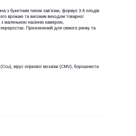
на з букетним типом зав'язки, формує 3-6 плодів
ього врожаю та високим виходом товарної
и, з маленькою насінню камерою,
е переростає. Призначений для свіжого ринку та
 (Ccu), вірус огіркової мозаїки (CMV), борошниста