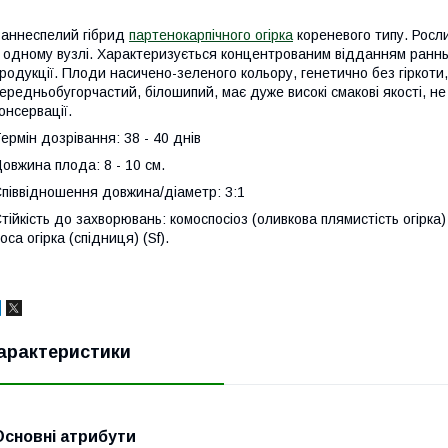
аннеспелий гібрид
партенокарпічного огірка
кореневого типу. Росли
 одному вузлі. Характеризується концентрованим відданням ранн
родукції. Плоди насичено-зеленого кольору, генетично без гіркот
ередньобугорчастий, білошипий, має дуже високі смакові якості, н
онсервації.
ермін дозрівання: 38 - 40 днів
овжина плода: 8 - 10 см.
піввідношення довжина/діаметр: 3:1
тійкість до захворювань: комоспосіоз (оливкова плямистість огірка)
оса огірка (спідниця) (Sf).
арактеристики
Основні атрибути