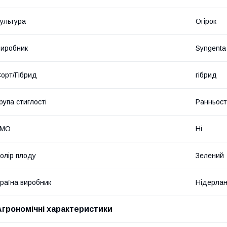
ультура
Огірок
иробник
Syngenta
орт/Гібрид
гібрид
рупа стиглості
Ранньост
ГМО
Ні
олір плоду
Зелений
раїна виробник
Нідерла
Агрономічні характеристики