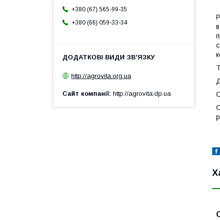
+380 (67) 565-99-35
Р
+380 (66) 059-33-34
в
п
с
к
Т
http://agrovita.org.ua
Д
Сайт компанії
http://agrovita.dp.ua
С
С
р
Х