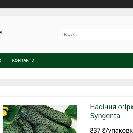
я
Ю
КОНТАКТИ
Насіння огір
Syngenta
837 ₴/упаковк