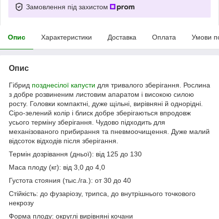
Замовлення під захистом
Опис
Характеристики
Доставка
Оплата
Умови п
Опис
Гібрид
позднесілої капусти
для тривалого зберігання. Рослина
з добре розвиненим листовим апаратом і високою силою
росту. Головки компактні, дуже щільні, вирівняні й однорідні.
Сіро-зелений колір і блиск добре зберігаються впродовж
усього терміну зберігання. Чудово підходить для
механізованого прибирання та пневмоочищення. Дуже малий
відсоток відходів після зберігання.
Термін дозрівання (дньої): від
125
до
130
Маса плоду (кг): від
3,0
до
4,0
Густота стояния (тыс./га.): от
30
до
40
Стійкість:
до фузаріозу, трипса, до внутрішнього точкового
некрозу
Форма плоду:
округлі вирівняні кочани