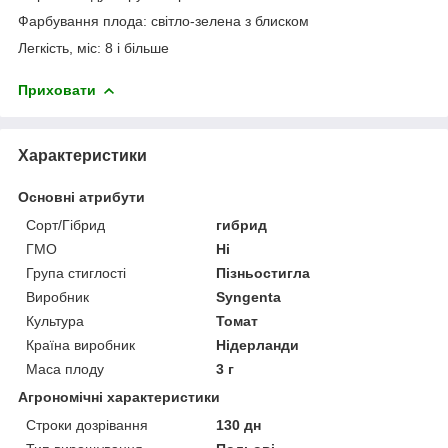
Фарбування плода:
світло-зелена з блиском
Легкість, міс:
8 і більше
Приховати
Характеристики
Основні атрибути
Сорт/Гібрид
гибрид
ГМО
Ні
Група стиглості
Пізньостигла
Виробник
Syngenta
Культура
Томат
Країна виробник
Нідерланди
Маса плоду
3 г
Агрономічні характеристики
Строки дозрівання
130 дн