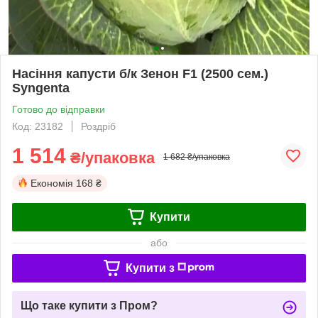
Насіння капусти б/к Зенон F1 (2500 сем.)
Syngenta
Готово до відправки
Код: 23182
Роздріб
1 514
₴/упаковка
1 682 ₴/упаковка
Економія
168 ₴
Купити
або
Купити з
Що таке купити з Пром?