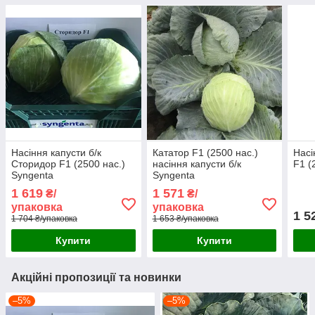
Насіння капусти б/к
Кататор F1 (2500 нас.)
Насі
Сторидор F1 (2500 нас.)
насіння капусти б/к
F1 (
Syngenta
Syngenta
1 619
1 571
₴/
₴/
упаковка
упаковка
1 5
1 704 ₴/упаковка
1 653 ₴/упаковка
Купити
Купити
Акційні пропозиції та новинки
–5%
–5%