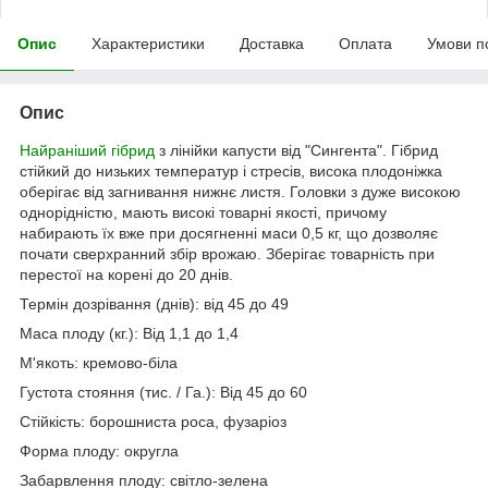
Опис
Характеристики
Доставка
Оплата
Умови п
Опис
Найраніший гібрид
з лінійки капусти від "Сингента". Гібрид
стійкий до низьких температур і стресів, висока плодоніжка
оберігає від загнивання нижнє листя. Головки з дуже високою
однорідністю, мають високі товарні якості, причому
набирають їх вже при досягненні маси 0,5 кг, що дозволяє
почати сверхранний збір врожаю. Зберігає товарність при
перестої на корені до 20 днів.
Термін дозрівання (днів): від 45 до 49
Маса плоду (кг.): Від 1,1 до 1,4
М'якоть: кремово-біла
Густота стояння (тис. / Га.): Від 45 до 60
Стійкість: борошниста роса, фузаріоз
Форма плоду: округла
Забарвлення плоду: світло-зелена