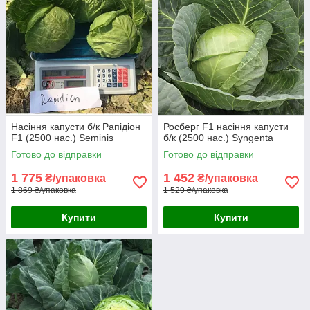
Насіння капусти б/к Рапідіон
Росберг F1 насіння капусти
F1 (2500 нас.) Seminis
б/к (2500 нас.) Syngenta
Готово до відправки
Готово до відправки
1 775
1 452
₴/упаковка
₴/упаковка
1 869 ₴/упаковка
1 529 ₴/упаковка
Купити
Купити