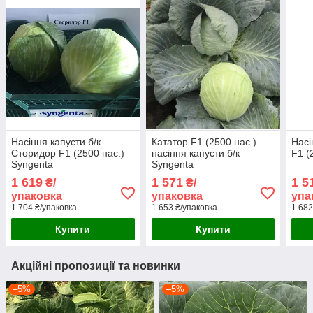
Насіння капусти б/к
Кататор F1 (2500 нас.)
Насі
Сторидор F1 (2500 нас.)
насіння капусти б/к
F1 (
Syngenta
Syngenta
1 619
1 571
1 5
₴/
₴/
упаковка
упаковка
упа
1 704 ₴/упаковка
1 653 ₴/упаковка
1 682
Купити
Купити
Акційні пропозиції та новинки
–5%
–5%