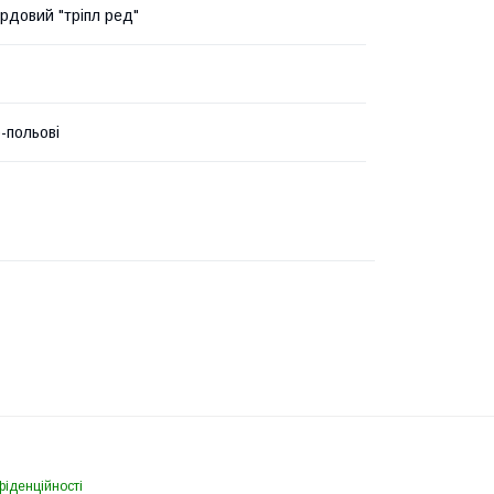
рдовий "тріпл ред"
-польові
фіденційності