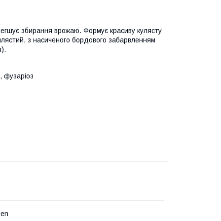
легшує збирання врожаю. Формує красиву кулясту
вилястий, з насиченого бордового забарвленням
).
, фузаріоз
den