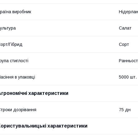
раїна виробник
Нідерла
ультура
Салат
орт/Гібрид
Сорт
рупа стиглості
Ранньост
асіння в упаковці
5000 шт.
Агрономічні характеристики
троки дозрівання
75 дн
Користувальницькі характеристики