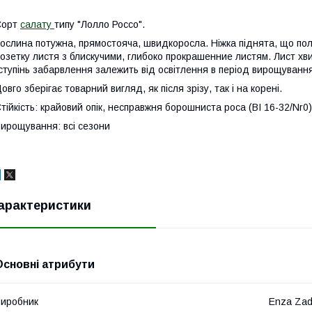
Сорт
салату
типу "Лолло Россо".
ослина потужна, прямостояча, швидкоросла. Ніжка піднята, що по
озетку листя з блискучими, глибоко прокрашенние листям. Лист х
ступінь забарвлення залежить від освітлення в період вирощування
овго зберігає товарний вигляд, як після зрізу, так і на корені.
тійкість: крайовий опік, несправжня борошниста роса (BI 16-32/Nr0)
ирощування: всі сезони
арактеристики
Основні атрибути
иробник
Enza Za