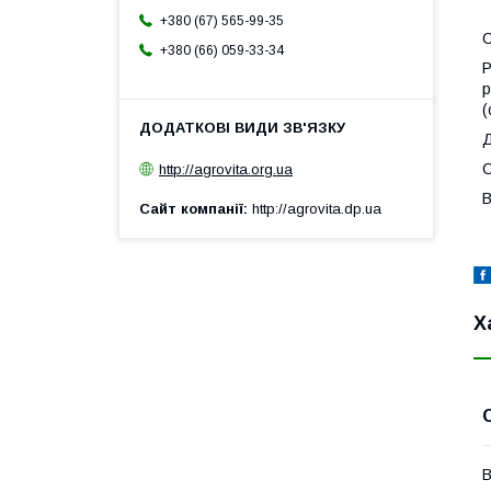
+380 (67) 565-99-35
+380 (66) 059-33-34
Р
р
(
Д
С
http://agrovita.org.ua
В
Сайт компанії
http://agrovita.dp.ua
Х
В