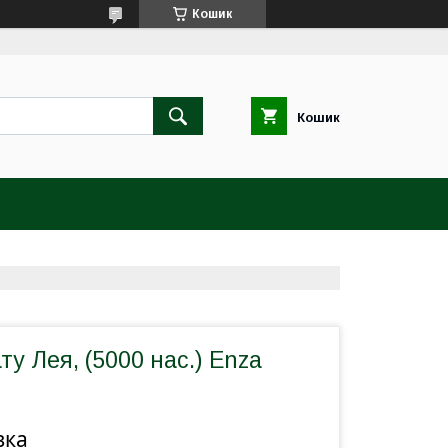
Кошик
Кошик
ту Лея, (5000 нас.) Enza
вка