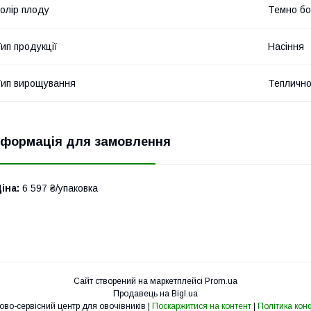
олір плоду
Темно бо
ип продукції
Насіння
ип вирощування
Теплично
нформація для замовлення
іна:
6 597 ₴/упаковка
Сайт створений на маркетплейсі
Prom.ua
Продавець на Bigl.ua
Агровіта Торгово-сервісний центр для овочівників |
Поскаржитися на контент
|
Політика кон