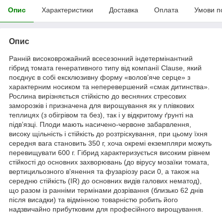
Опис
Характеристики
Доставка
Оплата
Умови п
Опис
Ранній високоврожайний всесезонний індетермінантний
гібрид томата генеративного типу від компанії Clause, який
поєднує в собі ексклюзивну форму «волов’яче серце» з
характерним носиком та неперевершений «смак дитинства».
Рослина вирізняється стійкістю до весняних стресових
заморозків і призначена для вирощування як у плівкових
теплицях (з обігрівом та без), так і у відкритому ґрунті на
підв’язці. Плоди мають насичено-червоне забарвлення,
високу щільність і стійкість до розтріскування, при цьому їхня
середня вага становить 350 г, хоча окремі екземпляри можуть
перевищувати 600 г. Гібрид характеризується високим рівнем
стійкості до основних захворювань (до вірусу мозаїки томата,
вертицильозного в'янення та фузаріозу раси 0, а також на
середню стійкість (IR) до основних видів галових нематод),
що разом із ранніми термінами дозрівання (близько 62 днів
після висадки) та відмінною товарністю робить його
надзвичайно прибутковим для професійного вирощування.