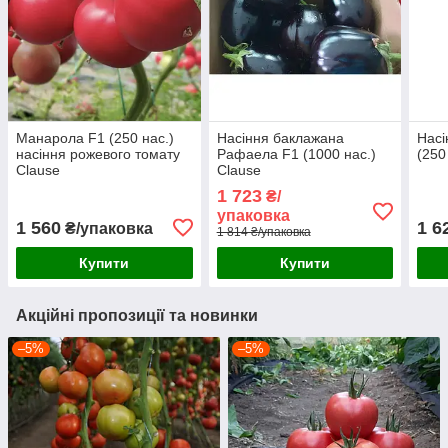
Манарола F1 (250 нас.)
Насіння баклажана
Насі
насіння рожевого томату
Рафаела F1 (1000 нас.)
(250
Clause
Clause
1 723
₴/
упаковка
1 560
1 6
₴/упаковка
1 814 ₴/упаковка
Купити
Купити
Акційні пропозиції та новинки
–5%
–5%