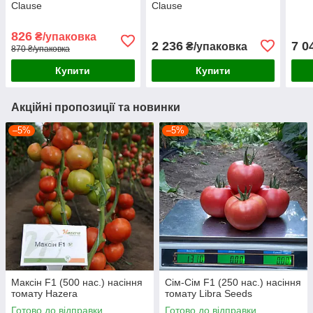
Clause
Clause
826
₴/упаковка
2 236
7 0
₴/упаковка
870 ₴/упаковка
Купити
Купити
Акційні пропозиції та новинки
–5%
–5%
Максін F1 (500 нас.) насіння
Сім-Сім F1 (250 нас.) насіння
томату Hazera
томату Libra Seeds
Готово до відправки
Готово до відправки