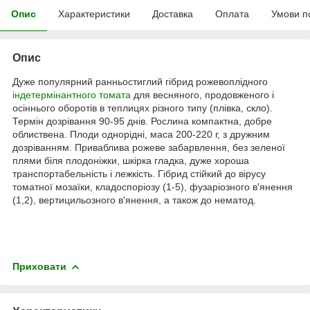
Опис
Характеристики
Доставка
Оплата
Умови п
Опис
Дуже популярний ранньостиглий гібрид рожевоплідного
індетермінантного томата
для весняного, продовженого і
осіннього оборотів в теплицях різного типу (плівка, скло).
Термін дозрівання 90-95 днів. Рослина компактна, добре
облиствена. Плоди однорідні, маса 200-220 г, з дружним
дозріванням. Приваблива рожеве забарвлення, без зеленої
плями біля плодоніжки, шкірка гладка, дуже хороша
транспортабельність і лежкість. Гібрид стійкий до вірусу
томатної мозаїки, кладоспоріозу (1-5), фузаріозного в'янення
(1,2), вертицильозного в'янення, а також до нематод.
Приховати