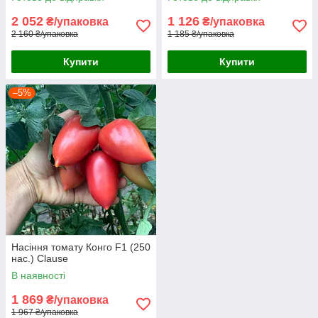
2 052
1 126
₴/упаковка
₴/упаковка
2 160 ₴/упаковка
1 185 ₴/упаковка
Купити
Купити
–5%
Насіння томату Конго F1 (250
нас.) Clause
В наявності
1 869
₴/упаковка
1 967 ₴/упаковка