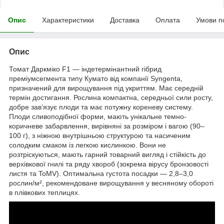
Опис
Характеристики
Доставка
Оплата
Умови п
Опис
Томат Даркміко F1 — індетермінантний гібрид
преміумсегмента типу Кумато від компанії Syngenta,
призначений для вирощування під укриттям. Має середній
термін достигання. Рослина компактна, середньої сили росту,
добре зав’язує плоди та має потужну кореневу систему.
Плоди сливоподібної форми, мають унікальне темно-
коричневе забарвлення, вирівняні за розміром і вагою (90–
100 г), з ніжною внутрішньою структурою та насиченим
солодким смаком із легкою кислинкою. Вони не
розтріскуються, мають гарний товарний вигляд і стійкість до
верхівкової гнилі та ряду хвороб (зокрема вірусу бронзовості
листя та ToMV). Оптимальна густота посадки — 2,8–3,0
рослин/м², рекомендоване вирощування у весняному обороті
в плівкових теплицях.