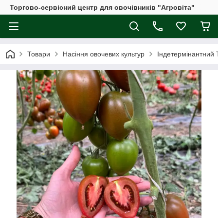
Торгово-сервісний центр для овочівників "Агровіта"
Товари
Насіння овочевих культур
Індетермінантний 