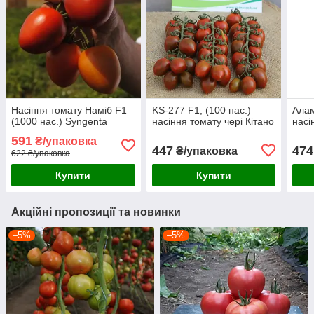
Насіння томату Наміб F1
KS-277 F1, (100 нас.)
Алам
(1000 нас.) Syngenta
насіння томату чері Кітано
насі
591
₴/упаковка
447
474
₴/упаковка
622 ₴/упаковка
Купити
Купити
Акційні пропозиції та новинки
–5%
–5%