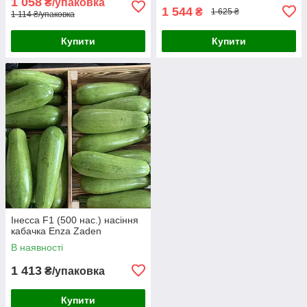
1 058
₴/упаковка
1 544
₴
1 625 ₴
1 114 ₴/упаковка
Купити
Купити
Інесса F1 (500 нас.) насіння
кабачка Enza Zaden
В наявності
1 413
₴/упаковка
Купити