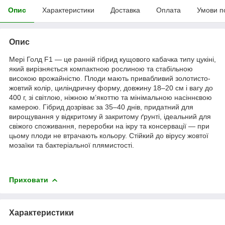
Опис
Характеристики
Доставка
Оплата
Умови п
Опис
Мері Голд F1 — це ранній гібрид кущового кабачка типу цукіні,
який вирізняється компактною рослиною та стабільною
високою врожайністю. Плоди мають привабливий золотисто-
жовтий колір, циліндричну форму, довжину 18–20 см і вагу до
400 г, зі світлою, ніжною м’якоттю та мінімальною насіннєвою
камерою. Гібрид дозріває за 35–40 днів, придатний для
вирощування у відкритому й закритому ґрунті, ідеальний для
свіжого споживання, переробки на ікру та консервації — при
цьому плоди не втрачають кольору. Стійкий до вірусу жовтої
мозаїки та бактеріальної плямистості.
Приховати
Характеристики