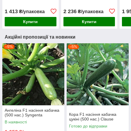
1 413
2 236
1 9
₴/упаковка
₴/упаковка
Купити
Купити
Акційні пропозиції та новинки
–5%
–5%
Ангеліна F1 насіння кабачка
Кора F1 насіння кабачка
(500 нас.) Syngenta
цукіні (500 нас.) Clause
В наявності
Готово до відправки