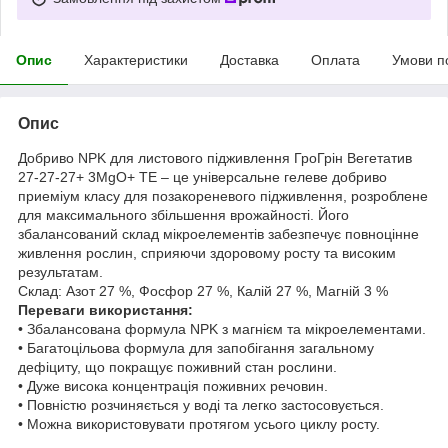
Опис
Характеристики
Доставка
Оплата
Умови п
Опис
Добриво NPK для листового підживлення ГроГрін Вегетатив
27-27-27+ 3MgO+ TE – це універсальне гелеве добриво
приеміум класу для позакореневого підживлення, розроблене
для максимального збільшення врожайності. Його
збалансований склад мікроелементів забезпечує повноцінне
живлення рослин, сприяючи здоровому росту та високим
результатам.
Склад: Азот 27 %, Фосфор 27 %, Калій 27 %, Магній 3 %
Переваги використання:
• Збалансована формула NPK з магнієм та мікроелементами.
• Багатоцільова формула для запобігання загальному
дефіциту, що покращує поживний стан рослини.
• Дуже висока концентрація поживних речовин.
• Повністю розчиняється у воді та легко застосовується.
• Можна використовувати протягом усього циклу росту.