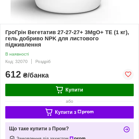
ГроГрін Вегетатив 27-27-27+ 3MgO+ TE (1 кг),
гель добриво NPK для листового
підживлення
В наявності
Код: 32070
Роздріб
612
₴/банка
Купити
або
Купити з
Що таке купити з Пром?
Замовлення під захистом