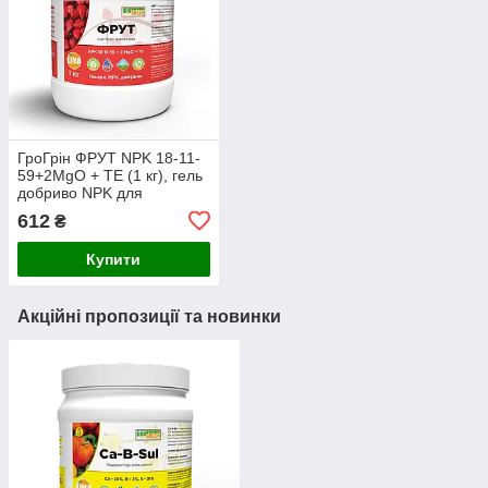
ГроГрін ФРУТ NPK 18-11-
59+2MgO + TE (1 кг), гель
добриво NPK для
кореневого і листового
612
₴
підживлення
Купити
Акційні пропозиції та новинки