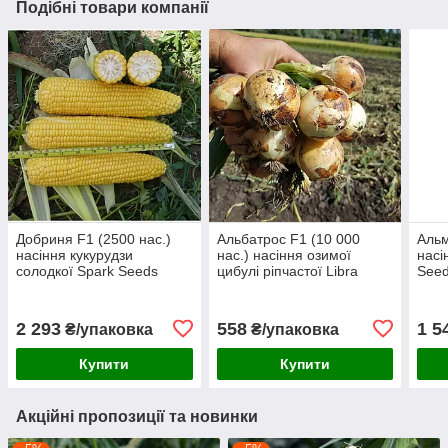
Подібні товари компанії
Добриня F1 (2500 нас.)
Альбатрос F1 (10 000
Альм
насіння кукурудзи
нас.) насіння озимої
насі
солодкої Spark Seeds
цибулі ріпчастої Libra
See
Seeds
2 293
558
1 5
₴/упаковка
₴/упаковка
Купити
Купити
Акційні пропозиції та новинки