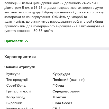
повноцінні великі циліндричні качани довжиною 24-26 см і
діаметром 5 см, з 16-18 рядами яскраво-жовтих зерен з дуже
високим вмістом цукру. Гібрид призначений для свіжого ринку,
заморозки та консервування. Стійкість до хвороб та
адаптивність до різних умов вирощування роблять цей гібрид
привабливим для комерційного вирощування. Рекомендована
густота стояння – 50-55 тис/га.
Приховати
Характеристики
Основні атрибути
Культура
Кукурудза
Тип продукції
Посівний (насіння)
Сорт/Гібрид
Гібрид
Група стиглості
Середньорання
Колір плоду
Жовтий
Виробник
Libra Seeds
Країна виробник
США