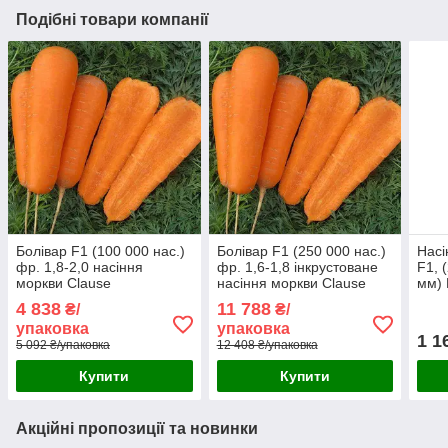
Подібні товари компанії
Болівар F1 (100 000 нас.)
Болівар F1 (250 000 нас.)
Насі
фр. 1,8-2,0 насіння
фр. 1,6-1,8 інкрустоване
F1, 
моркви Clause
насіння моркви Clause
мм) 
4 838
11 788
₴/
₴/
упаковка
упаковка
1 1
5 092 ₴/упаковка
12 408 ₴/упаковка
Купити
Купити
Акційні пропозиції та новинки