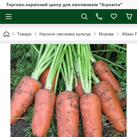
Торгово-сервісний центр для овочівників "Агровіта"
Товари
Насіння овочевих культур
Морква
Абако F