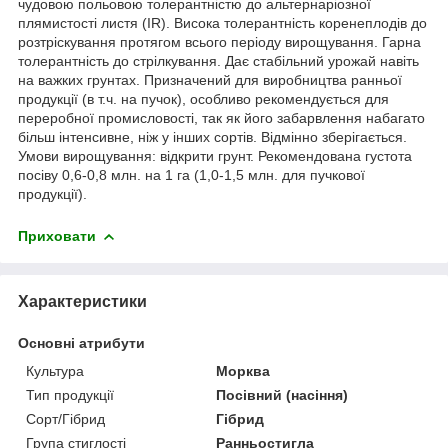
чудовою польовою толерантністю до альтернаріозної
плямистості листя (IR). Висока толерантність коренеплодів до
розтріскування протягом всього періоду вирощування. Гарна
толерантність до стрілкування. Дає стабільний урожай навіть
на важких грунтах. Призначений для виробництва ранньої
продукції (в т.ч. на пучок), особливо рекомендується для
переробної промисловості, так як його забарвлення набагато
більш інтенсивне, ніж у інших сортів. Відмінно зберігається.
Умови вирощування: відкрити грунт. Рекомендована густота
посіву 0,6-0,8 млн. на 1 га (1,0-1,5 млн. для пучкової
продукції).
Приховати
Характеристики
Основні атрибути
Культура
Морква
Тип продукції
Посівний (насіння)
Сорт/Гібрид
Гібрид
Група стиглості
Ранньостигла