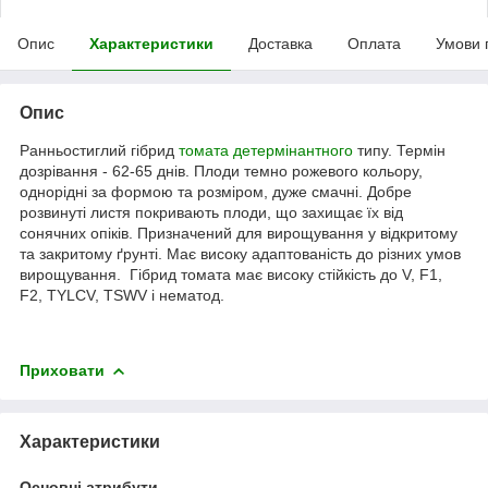
Опис
Характеристики
Доставка
Оплата
Умови 
Опис
Ранньостиглий гібрид
томата детермінантного
типу. Термін
дозрівання - 62-65 днів. Плоди темно рожевого кольору,
однорідні за формою та розміром, дуже смачні. Добре
розвинуті листя покривають плоди, що захищає їх від
сонячних опіків. Призначений для вирощування у відкритому
та закритому ґрунті. Має високу адаптованість до різних умов
вирощування. Гібрид томата має високу стійкість до V, F1,
F2, TYLCV, TSWV і нематод.
Приховати
Характеристики
Основні атрибути