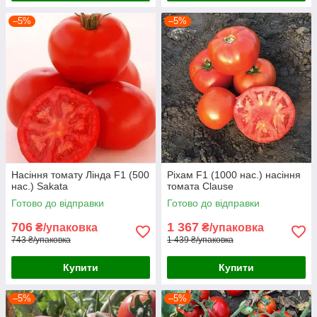
–5%
–5%
Насіння томату Лінда F1 (500
Ріхам F1 (1000 нас.) насіння
нас.) Sakata
томата Clause
Готово до відправки
Готово до відправки
706
1 367
₴/упаковка
₴/упаковка
743 ₴/упаковка
1 439 ₴/упаковка
Купити
Купити
–5%
–5%