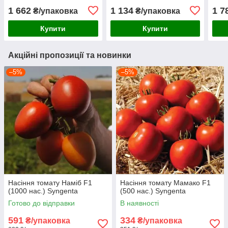
1 662
1 134
1 7
₴/упаковка
₴/упаковка
Купити
Купити
Акційні пропозиції та новинки
–5%
–5%
Насіння томату Наміб F1
Насіння томату Мамако F1
(1000 нас.) Syngenta
(500 нас.) Syngenta
Готово до відправки
В наявності
591
334
₴/упаковка
₴/упаковка