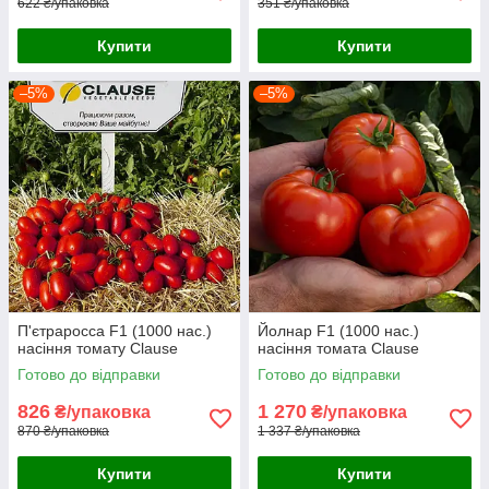
622 ₴/упаковка
351 ₴/упаковка
Купити
Купити
–5%
–5%
П'єтраросса F1 (1000 нас.)
Йолнар F1 (1000 нас.)
насіння томату Clause
насіння томата Clause
Готово до відправки
Готово до відправки
826
1 270
₴/упаковка
₴/упаковка
870 ₴/упаковка
1 337 ₴/упаковка
Купити
Купити