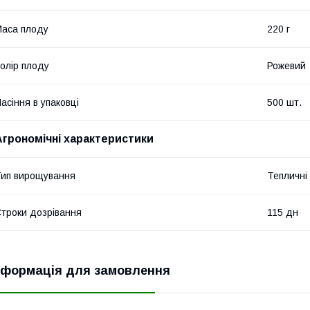
аса плоду
220 г
олір плоду
Рожевий
асіння в упаковці
500 шт.
Агрономічні характеристики
ип вирощування
Тепличні
троки дозрівання
115 дн
нформація для замовлення