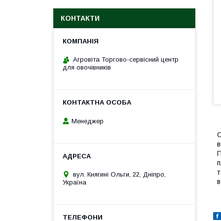
КОНТАКТИ
Агровіта Торгово-сервісний центр
для овочівників
Менеджер
С
в
П
п
т
вул. Княгині Ольги, 22, Дніпро,
в
Україна