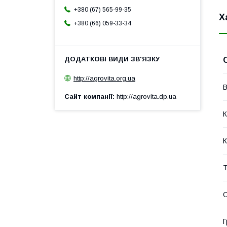
+380 (67) 565-99-35
Х
+380 (66) 059-33-34
http://agrovita.org.ua
В
Сайт компанії
http://agrovita.dp.ua
К
К
Т
С
Г