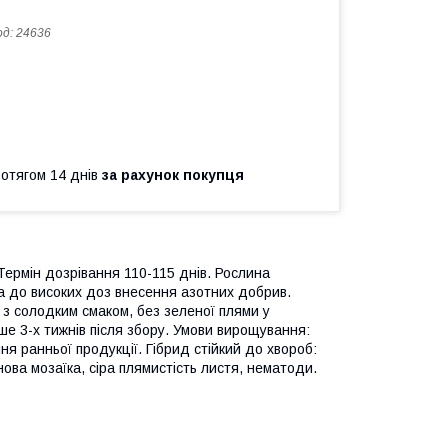
од:
24636
ротягом 14 днів
за рахунок покупця
 Термін дозрівання 110-115 днів. Рослина
а до високих доз внесення азотних добрив.
, з солодким смаком, без зеленої плями у
ьше 3-х тижнів після збору. Умови вирощування:
ня ранньої продукції. Гібрид стійкий до хвороб:
ова мозаїка, сіра плямистість листя, нематоди.