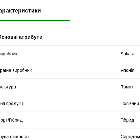
арактеристики
Основні атрибути
иробник
Sakata
раїна виробник
Японія
ультура
Томат
ип продукції
Посівний 
орт/Гібрид
Гібрид
рупа стиглості
Середнь