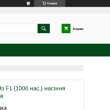
Кошик
Кошик
з F1 (1000 нас.) насіння
ta
вка