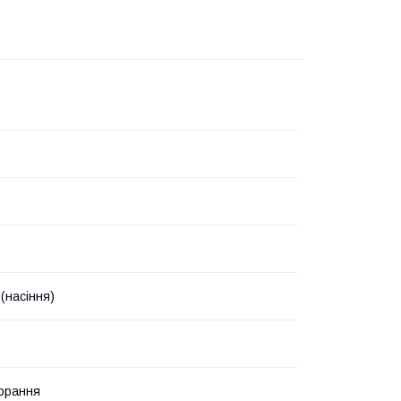
(насіння)
орання