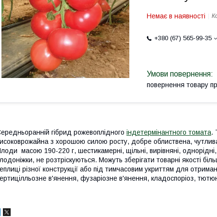
Немає в наявності
К
+380 (67) 565-99-35
повернення товару п
ередньоранній гібрид рожевоплідного
індетермінантного томата
.
исоковрожайна з хорошою силою росту, добре облиствена, чутлив
лоди масою 190-220 г, шестикамерні, щільні, вирівняні, однорідні
лодоніжки, не розтріскуються. Можуть зберігати товарні якості біл
еплиці різної конструкції або під тимчасовим укриттям для отриман
ертицілльозне в'янення, фузаріозне в'янення, кладоспоріоз, тютюн