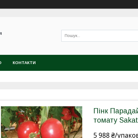
я
Ю
КОНТАКТИ
Пінк Парадай
томату Saka
5 988 ₴/упако