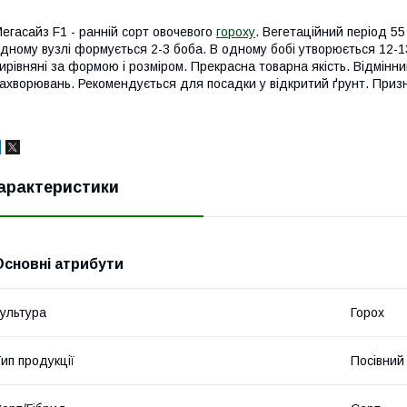
егасайз F1 - ранній сорт овочевого
гороху
. Вегетаційний період 55
дному вузлі формується 2-3 боба. В одному бобі утворюється 12-
ирівняні за формою і розміром. Прекрасна товарна якість. Відмінни
ахворювань. Рекомендується для посадки у відкритий ґрунт. Призн
арактеристики
Основні атрибути
ультура
Горох
ип продукції
Посівний 