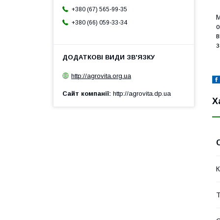
+380 (67) 565-99-35
М
+380 (66) 059-33-34
о
в
з
http://agrovita.org.ua
Сайт компанії
http://agrovita.dp.ua
Х
К
Т