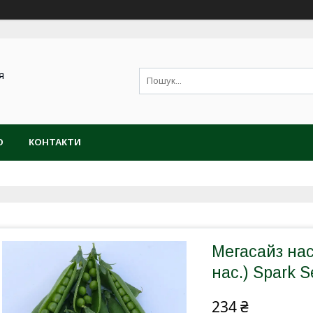
я
Ю
КОНТАКТИ
Мегасайз нас
нас.) Spark 
234 ₴