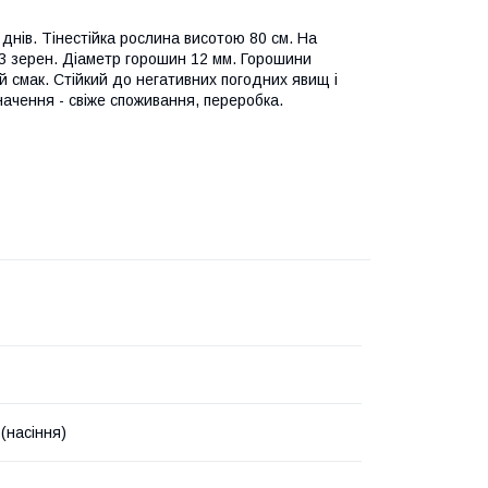
 днів. Тінестійка рослина висотою 80 см. На
13 зерен. Діаметр горошин 12 мм. Горошини
й смак. Стійкий до негативних погодних явищ і
ачення - свіже споживання, переробка.
(насіння)