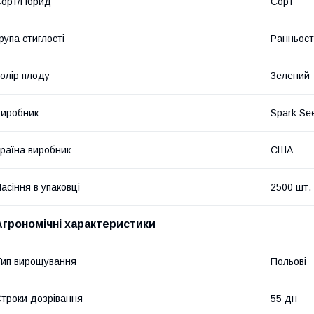
орт/Гібрид
Сорт
рупа стиглості
Ранньост
олір плоду
Зелений
иробник
Spark Se
раїна виробник
США
асіння в упаковці
2500 шт.
Агрономічні характеристики
ип вирощування
Польові
троки дозрівання
55 дн