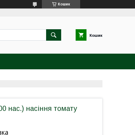
Кошик
Кошик
00 нас.) насіння томату
вка