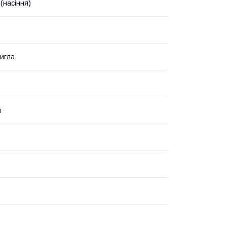
(насіння)
игла
й