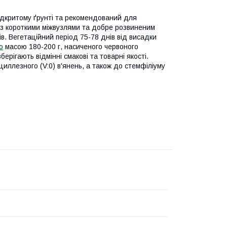
ідкритому ґрунті та рекомендований для
 з короткими міжвузлями та добре розвиненим
в. Вегетаційний період 75-78 днів від висадки
ю
масою 180-200 г, насиченого червоного
ерігають відмінні смакові та товарні якості.
ициллезного (V:0) в'янень, а також до стемфіліуму