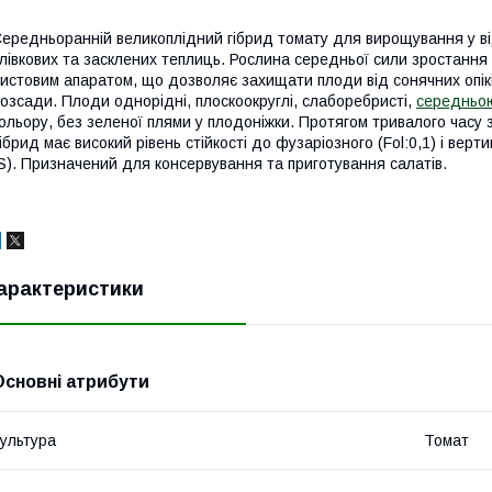
ередньоранній великоплідний гібрид томату для вирощування у в
лівкових та засклених теплиць. Рослина середньої сили зростання
истовим апаратом, що дозволяє захищати плоди від сонячних опікі
озсади. Плоди однорідні, плоскоокруглі, слаборебристі,
середньо
ольору, без зеленої плями у плодоніжки. Протягом тривалого часу зб
ібрид має високий рівень стійкості до фузаріозного (Fol:0,1) і верт
S). Призначений для консервування та приготування салатів.
арактеристики
Основні атрибути
ультура
Томат