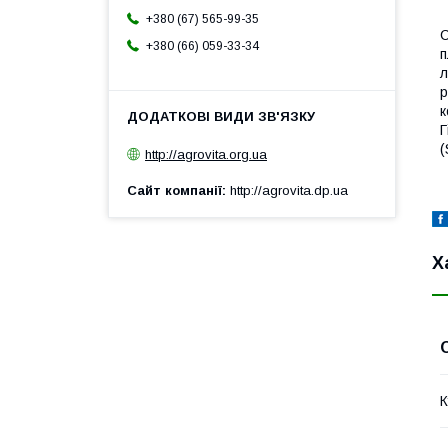
+380 (67) 565-99-35
С
+380 (66) 059-33-34
п
л
р
к
Г
(
http://agrovita.org.ua
Сайт компанії
http://agrovita.dp.ua
Х
К