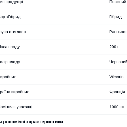
ип продукції
Посівний 
орт/Гібрид
Гібрид
рупа стиглості
Ранньост
аса плоду
200 г
олір плоду
Червони
иробник
Vilmorin
раїна виробник
Франція
асіння в упаковці
1000 шт.
Агрономічні характеристики