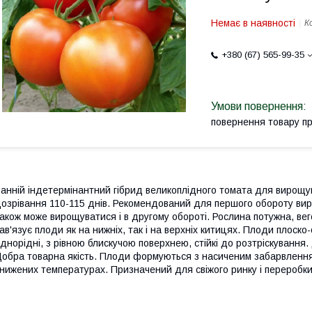
Немає в наявності
К
+380 (67) 565-99-35
повернення товару п
анній індетермінантний гібрид великоплідного томата для вирощува
озрівання 110-115 днів. Рекомендований для першого обороту в
акож може вирощуватися і в другому обороті. Рослина потужна, ве
ав'язує плоди як на нижніх, так і на верхніх китицях. Плоди плоско
днорідні, з рівною блискучою поверхнею, стійкі до розтріскування.
обра товарна якість. Плоди формуються з насиченим забарвленням,
нижених температурах. Призначений для свіжого ринку і переробки