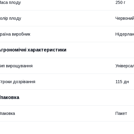
аса плоду
250 г
олір плоду
Червони
раїна виробник
Нідерла
Агрономічні характеристики
ип вирощування
Універса
троки дозрівання
115 дн
Упаковка
паковка
Пакет