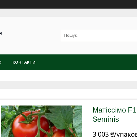
я
Ю
КОНТАКТИ
Матіссімо F1
Seminis
3 003 ₴/упако