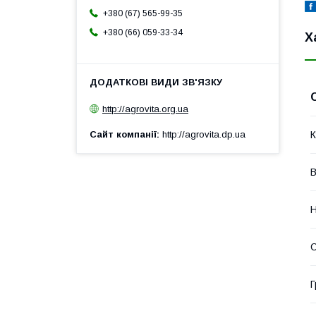
+380 (67) 565-99-35
+380 (66) 059-33-34
Х
http://agrovita.org.ua
Сайт компанії
http://agrovita.dp.ua
К
В
Н
С
Г