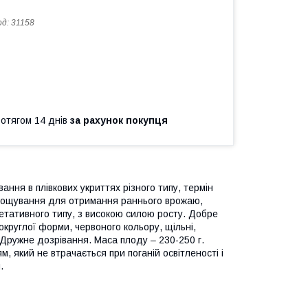
од:
31158
ротягом 14 днів
за рахунок покупця
ння в плівкових укриттях різного типу, термін
ирощування для отримання раннього врожаю,
гетативного типу, з високою силою росту. Добре
-округлої форми, червоного кольору, щільні,
 Дружне дозрівання. Маса плоду – 230-250 г.
 який не втрачається при поганій освітленості і
.