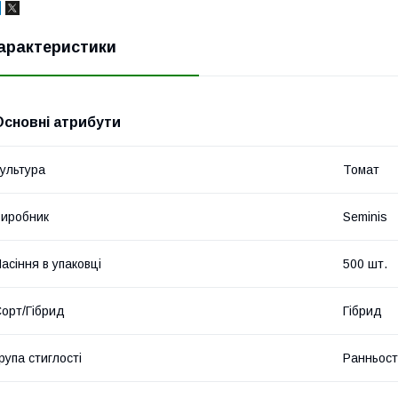
арактеристики
Основні атрибути
ультура
Томат
иробник
Seminis
асіння в упаковці
500 шт.
орт/Гібрид
Гібрид
рупа стиглості
Ранньост