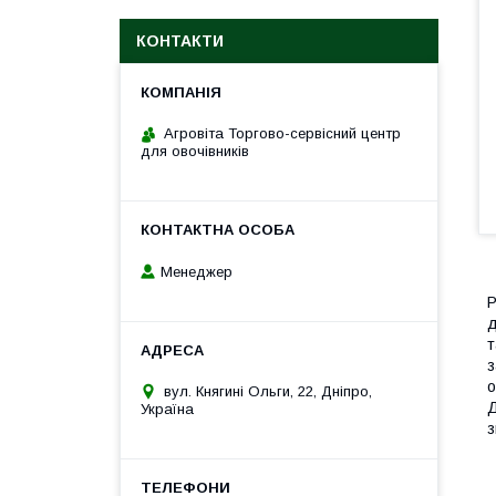
КОНТАКТИ
Агровіта Торгово-сервісний центр
для овочівників
Менеджер
Р
д
т
з
о
вул. Княгині Ольги, 22, Дніпро,
Д
Україна
з