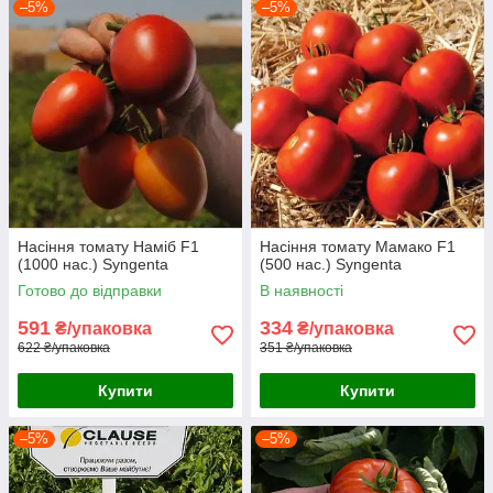
–5%
–5%
Насіння томату Наміб F1
Насіння томату Мамако F1
(1000 нас.) Syngenta
(500 нас.) Syngenta
Готово до відправки
В наявності
591
334
₴/упаковка
₴/упаковка
622 ₴/упаковка
351 ₴/упаковка
Купити
Купити
–5%
–5%