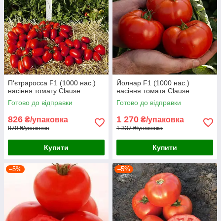
П'єтраросса F1 (1000 нас.)
Йолнар F1 (1000 нас.)
насіння томату Clause
насіння томата Clause
Готово до відправки
Готово до відправки
826
1 270
₴/упаковка
₴/упаковка
870 ₴/упаковка
1 337 ₴/упаковка
Купити
Купити
–5%
–5%