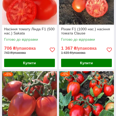
Насіння томату Лінда F1 (500
Ріхам F1 (1000 нас.) насіння
нас.) Sakata
томата Clause
Готово до відправки
Готово до відправки
706
1 367
₴/упаковка
₴/упаковка
743 ₴/упаковка
1 439 ₴/упаковка
Купити
Купити
–5%
–5%