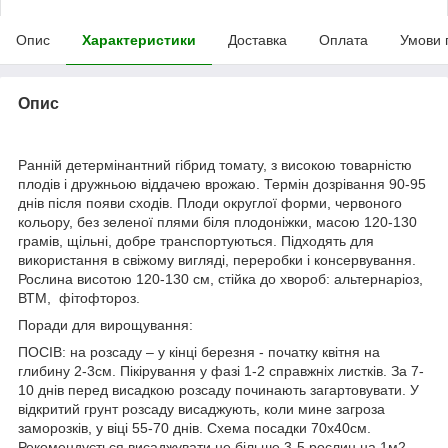
Опис
Характеристики
Доставка
Оплата
Умови 
Опис
Ранній детермінантний гібрид томату, з високою товарністю
плодів і дружньою віддачею врожаю. Термін дозрівання 90-95
днів після появи сходів. Плоди округлої форми, червоного
кольору, без зеленої плями біля плодоніжки, масою 120-130
грамів, щільні, добре транспортуються. Підходять для
використання в свіжому вигляді, переробки і консервування.
Рослина висотою 120-130 см, стійка до хвороб: альтернаріоз,
ВТМ, фітофтороз.
Поради для вирощування:
ПОСІВ: на розсаду – у кінці березня - початку квітня на
глибину 2-3см. Пікірування у фазі 1-2 справжніх листків. За 7-
10 днів перед висадкою розсаду починають загартовувати. У
відкритий грунт розсаду висаджують, коли мине загроза
заморозків, у віці 55-70 днів. Схема посадки 70х40см.
Рекомендується висаджувати не більше 3-5 рослин на 1м2,