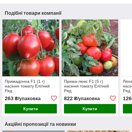
Подібні товари компанії
Примадонна F1 (1 г)
Прима-люкс F1 (5 г)
Ляна
насіння томату Елітний
насіння томату Елітний
насі
Ряд
Ряд
Ряд
263
822
126
₴/упаковка
₴/упаковка
Купити
Купити
Акційні пропозиції та новинки