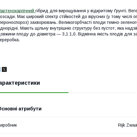
артенокарпічний
гібрид для вирощування у відкритому ґрунті. Вег
озсади. Має широкий спектр стійкостей до вірусних (у тому числі огі
пероноспороз) захворювань. Великогорбчасті плоди темно-зеленог
днорідні. Мають щільну внутрішню структуру без пустот, яка надз
овжини плоду до діаметра — 3,1:1,0. Відмінна якість плодів для з
ереробка.
арактеристики
Основні атрибути
иробник
Rijk Zwa