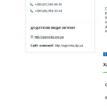
+380 (67) 565-99-35
П
+380 (66) 059-33-34
р
(
о
д
п
http://agrovita.org.ua
Сайт компанії
http://agrovita.dp.ua
Х
В