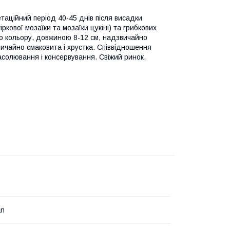
етаційний період 40-45 днів після висадки
ркової мозаїки та мозаїки цукіні) та грибкових
о кольору, довжиною 8-12 см, надзвичайно
вичайно смаковита і хрустка. Співвідношення
асолювання і консервування. Свіжий ринок,
an