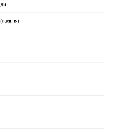
нди
(насіння)