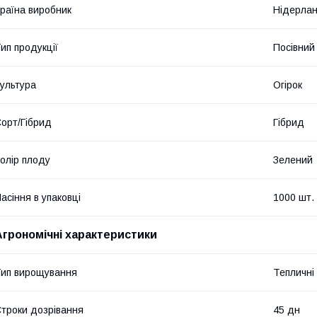
раїна виробник
Нідерла
ип продукції
Посівний 
ультура
Огірок
орт/Гібрид
Гібрид
олір плоду
Зелений
асіння в упаковці
1000 шт.
Агрономічні характеристики
ип вирощування
Тепличні
троки дозрівання
45 дн