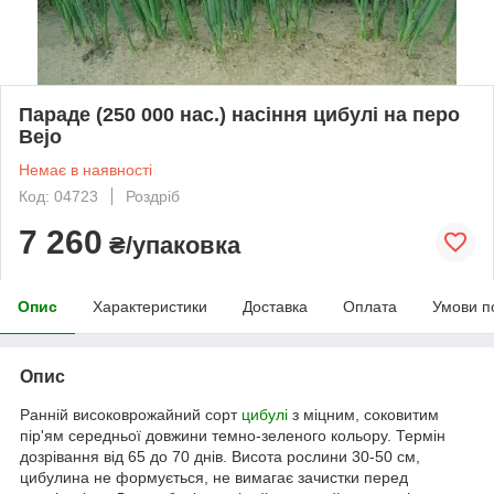
Параде (250 000 нас.) насіння цибулі на перо
Bejo
Немає в наявності
Код: 04723
Роздріб
7 260
₴/упаковка
Опис
Характеристики
Доставка
Оплата
Умови п
Опис
Ранній високоврожайний сорт
цибулі
з міцним, соковитим
пір'ям середньої довжини темно-зеленого кольору. Термін
дозрівання від 65 до 70 днів. Висота рослини 30-50 см,
цибулина не формується, не вимагає зачистки перед