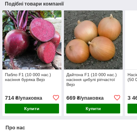
Подібні товари компанії
Пабло F1 (10 000 нас.)
Дайтона F1 (10 000 нас.)
Насі
насіння буряка Bejo
насіння цибулі ріпчастої
(50 
Bejo
714
669
3 4
₴/упаковка
₴/упаковка
Купити
Купити
Про нас