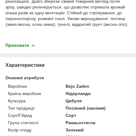
реалізацією. Довго зберігає свіжий товарний вигляд після
зрізу, швидко регенерується, що дозволяє отримати врожай
кілька разів за одну вегетацію. Стійкий до стрілкування, до
пероноспорозу, рожевої гнилі. Умови вирощування: теплиці
(зима-весна, осінь-зима), тунелі, відкритий грунт (весна-літо).
Приховати
Характеристики
Основні атрибути
Виробник
Bejo Zaden
Країна виробник
Нідерланди
Культура
Цибуля
Тип продукції
Посівний (насіння)
Сорт/Гібрид
Сорт
Група стиглості
Ранньостигла
Колір плоду
Зелений