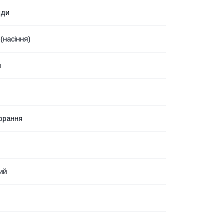
нди
(насіння)
н
орання
ий