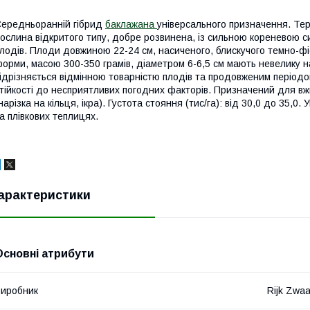
ередньоранній гібрид
баклажана
універсального призначення. Тер
ослина відкритого типу, добре розвинена, із сильною кореневою с
лодів. Плоди довжиною 22-24 см, насиченого, блискучого темно-ф
орми, масою 300-350 грамів, діаметром 6-6,5 см мають невелику на
ідрізняється відмінною товарністю плодів та продовженим періодом
тійкості до несприятливих погодних факторів. Призначений для вж
нарізка на кільця, ікра). Густота стояння (тис/га): від 30,0 до 35,0
а плівкових теплицях.
арактеристики
Основні атрибути
иробник
Rijk Zwa