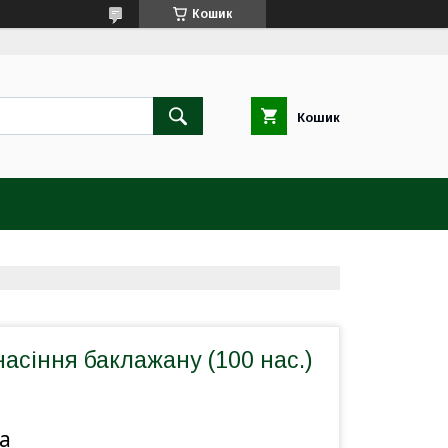
Кошик
Кошик
насіння баклажану (100 нас.)
а