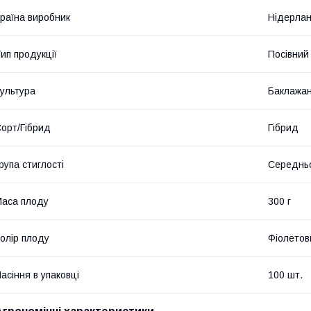
раїна виробник
Нідерла
ип продукції
Посівний 
ультура
Баклажа
орт/Гібрид
Гібрид
рупа стиглості
Середнь
аса плоду
300 г
олір плоду
Фіолетов
асіння в упаковці
100 шт.