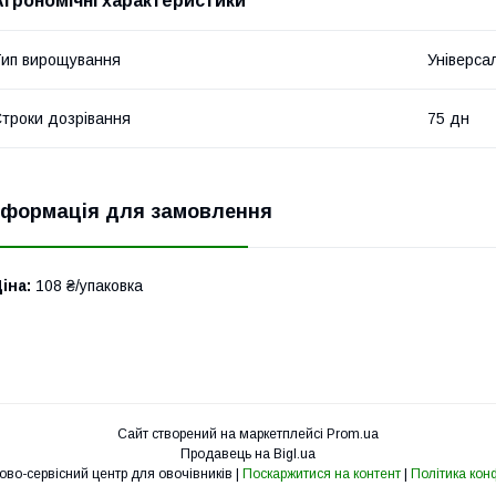
Агрономічні характеристики
ип вирощування
Універса
троки дозрівання
75 дн
нформація для замовлення
іна:
108 ₴/упаковка
Сайт створений на маркетплейсі
Prom.ua
Продавець на Bigl.ua
Агровіта Торгово-сервісний центр для овочівників |
Поскаржитися на контент
|
Політика кон