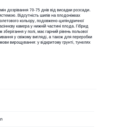
мін дозрівання 70-75 днів від висадки розсади.
истемою. Відсутність шипів на плодоніжках
іолетового кольору, подовжено-циліндричної
сіннєву камера у нижній частині плода. Гібрид
 зберігання у полі, має гарний рівень польової
ивання у свіжому вигляді, а також для переробки
. Умови вирощування: у відкритому грунті, тунелях
an