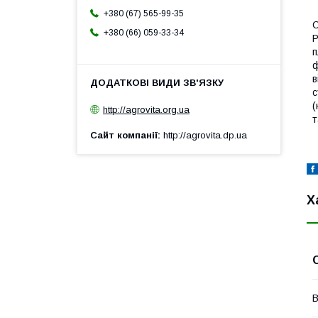
+380 (67) 565-99-35
С
+380 (66) 059-33-34
Р
п
ф
в
с
(
http://agrovita.org.ua
т
Сайт компанії
http://agrovita.dp.ua
Х
В