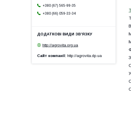
+380 (67) 565-99-35
Т
+380 (66) 059-33-34
Т
В
М
М
http://agrovita.org.ua
Ф
Сайт компанії
http://agrovita.dp.ua
З
С
У
О
С