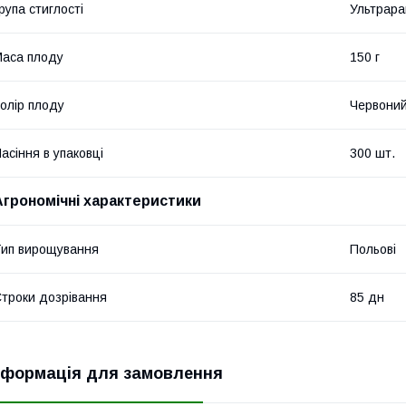
рупа стиглості
Ультрара
аса плоду
150 г
олір плоду
Червони
асіння в упаковці
300 шт.
Агрономічні характеристики
ип вирощування
Польові
троки дозрівання
85 дн
нформація для замовлення