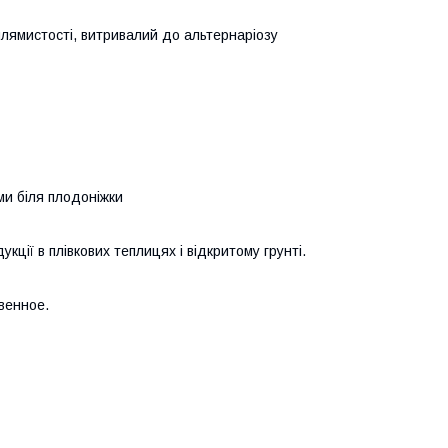
плямистості, витривалий до альтернаріозу
ми біля плодоніжки
ії в плівкових теплицях і відкритому грунті.
венное.