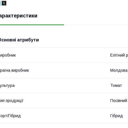
арактеристики
Основні атрибути
иробник
Елітний 
раїна виробник
Молдова
ультура
Томат
ип продукції
Посівний 
орт/Гібрид
Гібрид