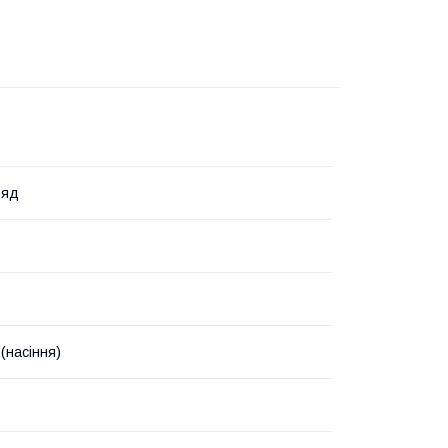
ряд
(насіння)