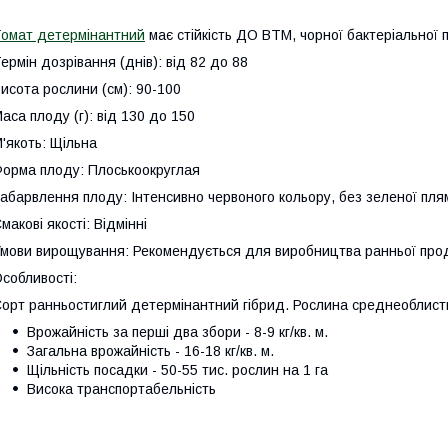
омат детермінантний
має стійкість ДО BTM, чорної бактеріальної 
ермін дозрівання (днів): від 82 до 88
исота рослини (см): 90-100
аса плоду (г): від 130 до 150
'якоть: Щільна
орма плоду: Плоськоокруглая
абарвлення плоду: Інтенсивно червоного кольору, без зеленої пля
макові якості: Відмінні
мови вирощування: Рекомендується для виробництва ранньої продукц
собливості:
орт ранньостиглий детермінантний гібрид. Рослина среднеоблист
Врожайність за перші два збори - 8-9 кг/кв. м.
Загальна врожайність - 16-18 кг/кв. м.
Щільність посадки - 50-55 тис. рослин на 1 га
Висока транспортабельність