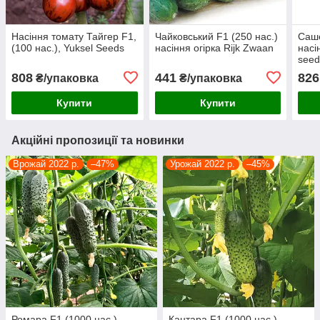
Насіння томату Тайгер F1,
Чайковський F1 (250 нас.)
Саше
(100 нас.), Yuksel Seeds
насіння огірка Rijk Zwaan
насі
seed
808
441
826
₴/упаковка
₴/упаковка
Купити
Купити
Акційні пропозиції та новинки
Врожай 2022 р.
–47%
Урожай 2022 р.
–45%
Ромара F1 (1000 нас.)
Кантара F1 (1000 нас.)