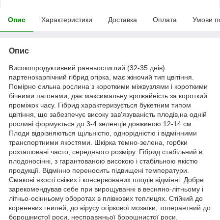
Опис
Характеристики
Доставка
Оплата
Умови п
Опис
Високопродуктивний ранньостиглий (32-35 днів)
партенокарпічний гібрид огірка, має жіночий тип цвітіння.
Помірно сильна рослина з короткими міжвузлями і короткими
бічними пагонами, дає максимальну врожайність за короткий
проміжок часу. Гібрид характеризується букетним типом
цвітіння, що забезпечує високу зав'язуваність плодів,на одній
рослині формується до 3-4 зеленців довжиною 12-14 см.
Плоди відрізняються щільністю, однорідністю і відмінними
транспортними якостями. Шкірка темно-зелена, горбки
розташовані часто, середнього розміру. Гібрид стабільний в
плодоносінні, з гарантованою високою і стабільною якістю
продукції. Відмінно переносить підвищені температури.
Смакові якості свіжих і консервованих плодів відмінні. Добре
зарекомендував себе при вирощуванні в весняно-літньому і
літньо-осінньому оборотах в плівкових теплицях. Стійкий до
кореневих гнилей, до вірусу огіркової мозаїки, толерантний до
борошнистої роси, несправжньої борошнистої роси.