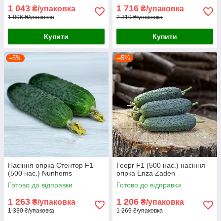
1 043
1 716
₴/упаковка
₴/упаковка
1 896 ₴/упаковка
2 319 ₴/упаковка
Купити
Купити
–5%
–5%
Насіння огірка Стентор F1
Георг F1 (500 нас.) насіння
(500 нас.) Nunhems
огірка Enza Zaden
Готово до відправки
Готово до відправки
1 263
1 206
₴/упаковка
₴/упаковка
1 330 ₴/упаковка
1 269 ₴/упаковка