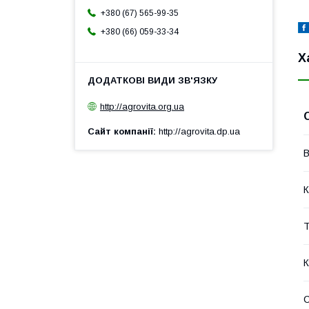
+380 (67) 565-99-35
+380 (66) 059-33-34
Х
http://agrovita.org.ua
Сайт компанії
http://agrovita.dp.ua
В
К
Т
К
С