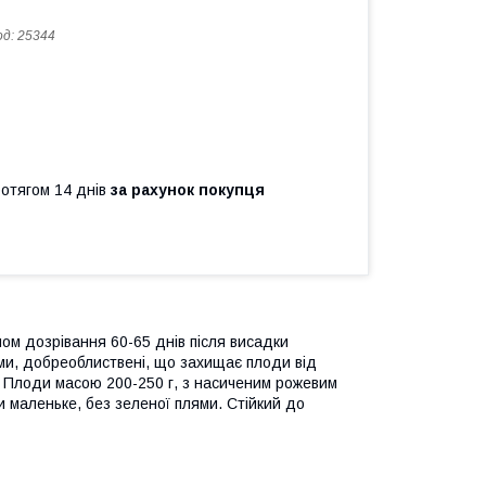
од:
25344
ротягом 14 днів
за рахунок покупця
ном дозрівання 60-65 днів після висадки
ми, добреоблиствені, що захищає плоди від
. Плоди масою 200-250 г, з насиченим рожевим
и маленьке, без зеленої плями. Стійкий до