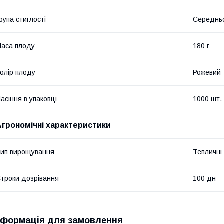
рупа стиглості
Середнь
аса плоду
180 г
олір плоду
Рожевий
асіння в упаковці
1000 шт.
Агрономічні характеристики
ип вирощування
Тепличні
троки дозрівання
100 дн
нформація для замовлення