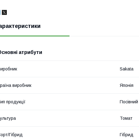
арактеристики
Основні атрибути
иробник
Sakata
раїна виробник
Японія
ип продукції
Посівний 
ультура
Томат
орт/Гібрид
Гібрид