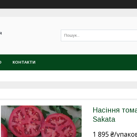
я
Ю
КОНТАКТИ
Насіння тома
Sakata
1 895 ₴/упако