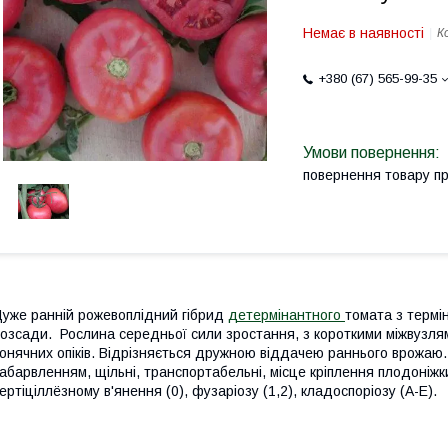
Немає в наявності
К
+380 (67) 565-99-35
повернення товару п
уже ранній рожевоплідний гібрид
детермінантного
томата з термі
озсади. Рослина середньої сили зростання, з короткими міжвузля
онячних опіків. Відрізняється дружною віддачею раннього врожаю
абарвленням, щільні, транспортабельні, місце кріплення плодоніжк
ертіціллёзному в'янення (0), фузаріозу (1,2), кладоспоріозу (А-Е).