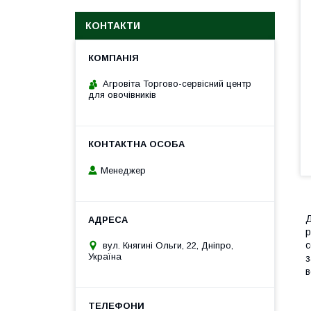
КОНТАКТИ
Агровіта Торгово-сервісний центр
для овочівників
Менеджер
Д
р
с
вул. Княгині Ольги, 22, Дніпро,
Україна
з
в