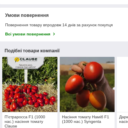
Умови повернення
Повернення товару впродовж 14 днів за рахунок покупця
Всі умови повернення
Подібні товари компанії
П'єтраросса F1 (1000
Насіння томату Наміб F1
Дарк
нас.) насіння томату
(1000 нас.) Syngenta
насі
Clause