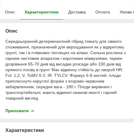
Опис
Характеристики
Доставка
Оплата
Умови 
Опис
Середньоранній детермінантний гібрид томату для свіжого
споживання, призначений для вирощування як у відкритому
грунті, так і в плівкових теплицях на кілках. Сильна рослина з
гарним листовим апаратом і короткими міжвузлями, термін
дозрівання 65-70 днів від висадки розсади або 100 днів від
прямого посіву в грунт. Має відмінну стійкість до хвороб HR:
Fol: 1,2, V, ToMV 0-2; IR: TYLCV. Формує 6-8 кистей, плоди
приплюснуто-округлої форми з яскраво-червоним
забарвленням, середня вага - 180 г. Плоди вирівняні і
транспортабельні, мають відмінні смакові якості і гарний
товарний вигляд.
Приховати
Характеристики