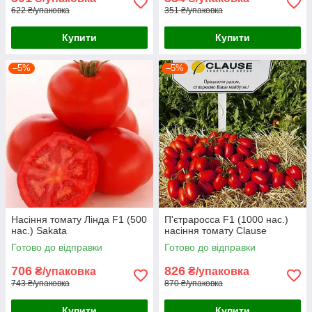
622 ₴/упаковка
351 ₴/упаковка
Купити
Купити
–5%
–5%
Насіння томату Лінда F1 (500
П'єтраросса F1 (1000 нас.)
нас.) Sakata
насіння томату Clause
Готово до відправки
Готово до відправки
706
826
₴/упаковка
₴/упаковка
743 ₴/упаковка
870 ₴/упаковка
Купити
Купити