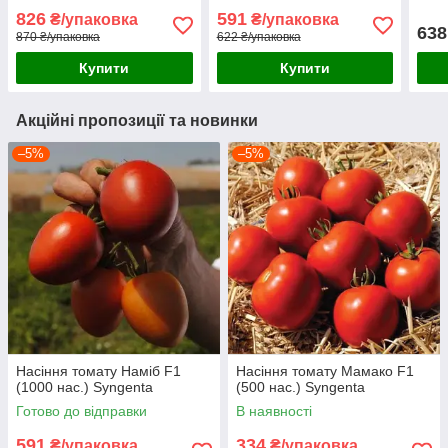
826
591
₴/упаковка
₴/упаковка
638
870 ₴/упаковка
622 ₴/упаковка
Купити
Купити
Акційні пропозиції та новинки
–5%
–5%
Насіння томату Наміб F1
Насіння томату Мамако F1
(1000 нас.) Syngenta
(500 нас.) Syngenta
Готово до відправки
В наявності
591
334
₴/упаковка
₴/упаковка