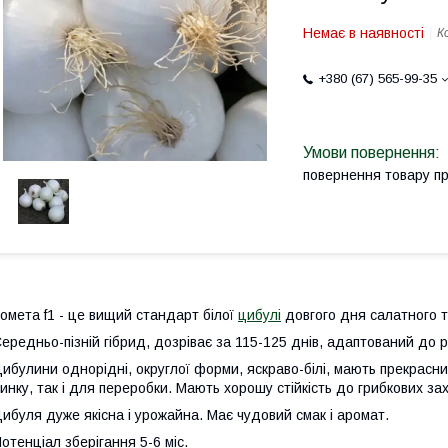
Немає в наявності
К
+380 (67) 565-99-35
повернення товару п
омета f1 - це вищий стандарт білої
цибулі
довгого дня салатного т
ередньо-пізній гібрид, дозріває за 115-125 днів, адаптований до 
ибулини однорідні, округлої форми, яскраво-білі, мають прекрасни
инку, так і для переробки. Мають хорошу стійкість до грибкових з
ибуля дуже якісна і урожайна. Має чудовий смак і аромат.
отенціал зберігання 5-6 міс.