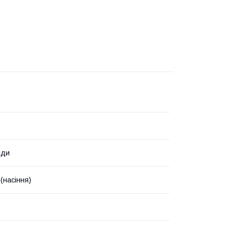
нди
(насіння)