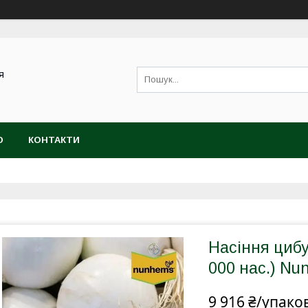
я
Ю
КОНТАКТИ
Насіння цибу
000 нас.) N
9 916 ₴/упако