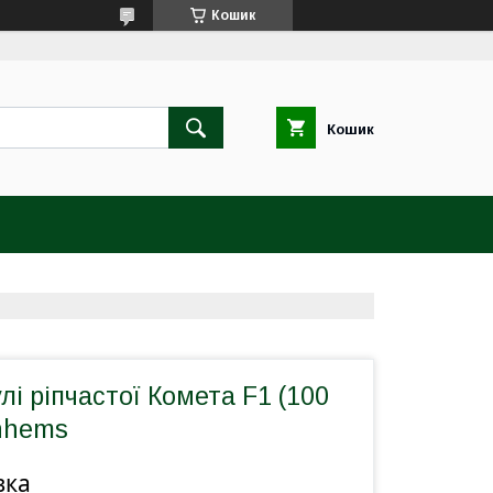
Кошик
Кошик
лі ріпчастої Комета F1 (100
unhems
вка