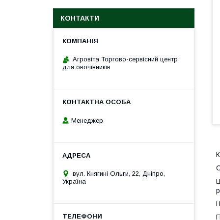
КОНТАКТИ
Агровіта Торгово-сервісний центр
для овочівників
Менеджер
К
С
вул. Княгині Ольги, 22, Дніпро,
Ц
Україна
р
Ц
П