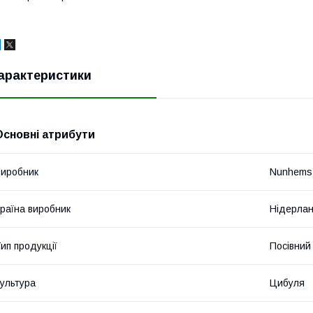
арактеристики
Основні атрибути
иробник
Nunhems
раїна виробник
Нідерла
ип продукції
Посівний 
ультура
Цибуля