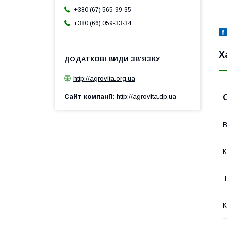
+380 (67) 565-99-35
+380 (66) 059-33-34
Х
http://agrovita.org.ua
Сайт компанії
http://agrovita.dp.ua
В
К
Т
К