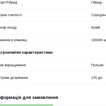
орт/Гібрид
Гібрид
рупа стиглості
Середнь
олір плоду
Білий
асіння в упаковці
100000 ш
Агрономічні характеристики
ип вирощування
Польові
троки дозрівання
125 дн
нформація для замовлення