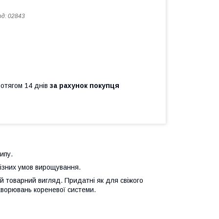
од:
02843
ротягом 14 днів
за рахунок покупця
ипу.
різних умов вирощування.
й товарний вигляд. Придатні як для свіжого
ахворювань кореневої системи.