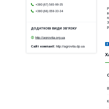
+380 (67) 565-99-35
Р
+380 (66) 059-33-34
в
п
3
р
http://agrovita.org.ua
Сайт компанії
http://agrovita.dp.ua
Х
В
К