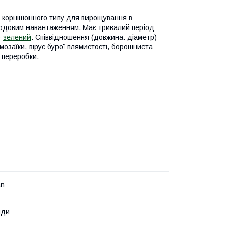
ка корнішонного типу для вирощування в
плодовим навантаженням. Має тривалий період
-
зелений
. Співвідношення (довжина: діаметр)
ї мозаїки, вірус бурої плямистості, борошниста
 переробки.
an
нди