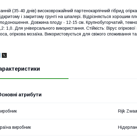
анній (35-40 днів) високоврожайний партенокарпічний гібрид огір
ідкритому і закритому грунті на шпалері. Відрізняється хорошим 
лодоношення. Довжина плоду - 12-15 см. Крупнобугорчатий, темно
,2: 1,0. Для універсального використання. Стійкість: Вірус огірково
оса, огіркова мозаїка. Використовується для свіжого споживання та
арактеристики
Основні атрибути
иробник
Rijk Zwa
раїна виробник
Нідерла