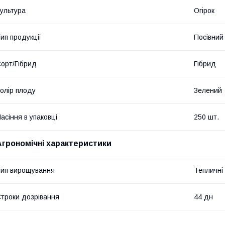
ультура
Огірок
ип продукції
Посівний 
орт/Гібрид
Гібрид
олір плоду
Зелений
асіння в упаковці
250 шт.
Агрономічні характеристики
ип вирощування
Тепличні
троки дозрівання
44 дн