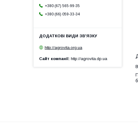
+380 (67) 565-99-35
+380 (66) 059-33-34
http://agrovita.org.ua
Сайт компанії
http://agrovita.dp.ua
В
П
б