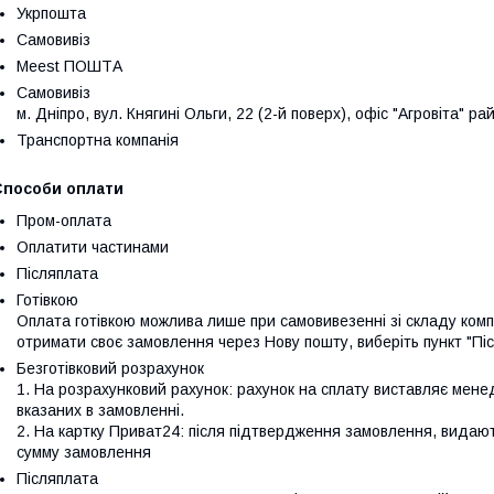
Укрпошта
Самовивіз
Meest ПОШТА
Самовивіз
м. Дніпро, вул. Княгині Ольги, 22 (2-й поверх), офіс "Агровіта" ра
Транспортна компанія
Способи оплати
Пром-оплата
Оплатити частинами
Післяплата
Готівкою
Оплата готівкою можлива лише при самовивезенні зі складу компан
отримати своє замовлення через Нову пошту, виберіть пункт "Пі
Безготівковий розрахунок
1. На розрахунковий рахунок: рахунок на сплату виставляє менед
вказаних в замовленні.

2. На картку Приват24: після підтвердження замовлення, видають
сумму замовлення
Післяплата