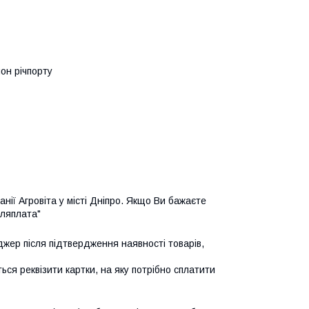
йон річпорту
ії Агровіта у місті Дніпро. Якщо Ви бажаєте 
сляплата"
жер після підтвердження наявності товарів, 
ся реквізити картки, на яку потрібно сплатити 