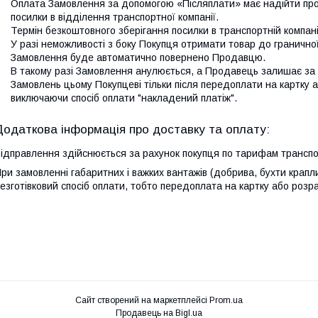
Оплата Замовлення за допомогою «Післяплати» має надійти протя
посилки в відділення транспортної компанії. 

Термін безкоштовного зберігання посилки в транспортній компанії с
У разі неможливості з боку Покупця отримати товар до граничної 
Замовлення буде автоматично повернено Продавцю. 

В такому разі Замовлення анулюється, а Продавець залишає з
Замовлень цьому Покупцеві тільки після передоплати на картку 
виключаючи спосіб оплати "накладений платіж".
ідправлення здійснюється за рахунок покупця по тарифам транспор
ри замовленні габаритних і важких вантажів (добрива, бухти крап
езготівковий спосіб оплати, тобто передоплата на картку або розр
Сайт створений на маркетплейсі
Prom.ua
Продавець на Bigl.ua