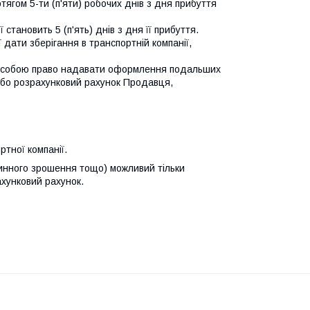
гом 5-ти (п'яти) робочих днів з дня прибуття 
тановить 5 (п'ять) днів з дня її прибуття. 

дати зберігання в транспортній компанії, 
а собою право надавати оформлення подальших 
або розрахунковий рахунок Продавця, 
тної компанії.
линного зрошення тощо) можливий тільки
ахунковий рахунок.